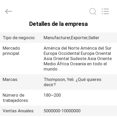
producción
de
los
productos
de
la
categoría
Detalles de la empresa
1
HOGAR
se
especifican
en
Tipo de negocio:
Manufacturer,Exporter,Seller
el
anexo
PRODUCTOS
II.
Mercado
América del Norte América del Sur
Proveedor.
Copyright
principal:
Europa Occidental Europa Oriental
©
Asia Oriental Sudeste Asia Oriente
2021
SOBRE
-
Medio África Oceanía en todo el
2025
NOSOTROS
mundo
wirehydraulichose.com.
All
Rights
Reserved.
Marcas:
Thompson, Yeli. ¿Qué quieres
Developed
decir?
VIAJE
by
ECER
DE
Número de
180~200
trabajadores:
LA
Ventas Anuales:
5000000-10000000
FÁBRICA