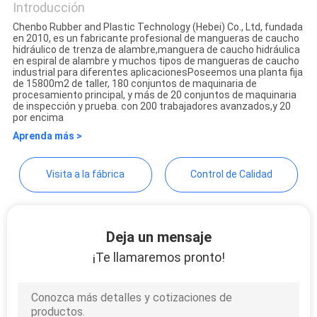
Introducción
NOTICIAS
Chenbo Rubber and Plastic Technology (Hebei) Co., Ltd, fundada
en 2010, es un fabricante profesional de mangueras de caucho
Chenbo Rubber and Plastic
hidráulico de trenza de alambre,manguera de caucho hidráulica
en espiral de alambre y muchos tipos de mangueras de caucho
Technology (Hebei) Co., Ltd
industrial para diferentes aplicacionesPoseemos una planta fija
de 15800m2 de taller, 180 conjuntos de maquinaria de
procesamiento principal, y más de 20 conjuntos de maquinaria
de inspección y prueba. con 200 trabajadores avanzados,y 20
por encima
Aprenda más >
Visita a la fábrica
Control de Calidad
Deja un mensaje
¡Te llamaremos pronto!