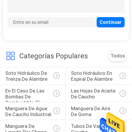
Categorías Populares
Todos
Soto Hidráulico De 
Soto Hidráulico En 
Trenza De Alambre
Espiral De Alambre
En El Caso De Las 
Las Hojas De Aceite 
Bombas De 
De Caucho
Combustible, El 
Manguera De Agua 
Manguera De Aire 
Valor De Las 
De Caucho Industrial
De Goma
Bombas De 
Combustible Es El 
Manguera De 
Tubos De Vapor De 
Valor De Las Bo
Lavado Por Chorro
Caucho