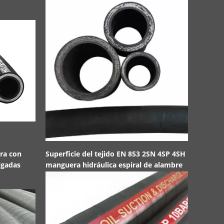
ra con
Superficie del tejido EN 853 2SN 4SP 4SH
En el caso
lgadas
manguera hidráulica espiral de alambre
categoría 
N2A.