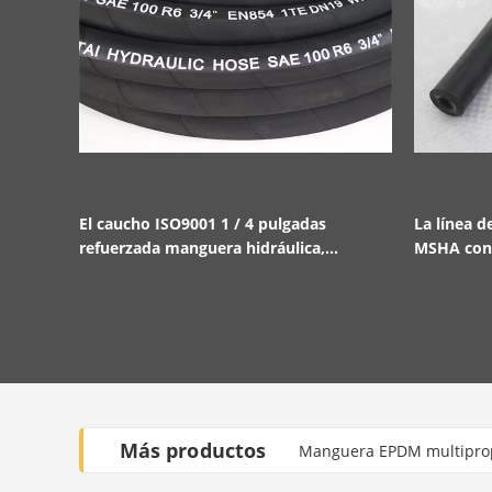
El caucho ISO9001 1 / 4 pulgadas
La línea d
refuerzada manguera hidráulica,
MSHA con 
manguera reforzada con alambre
Más productos
Manguera EPDM multipropó