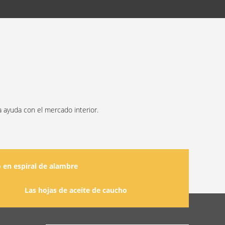
 ayuda con el mercado interior.
o en espiral de alambre
Las hojas de aceite de caucho