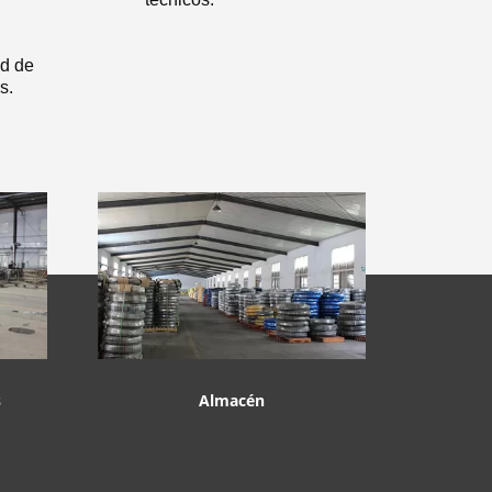
ad de
s.
s
Almacén