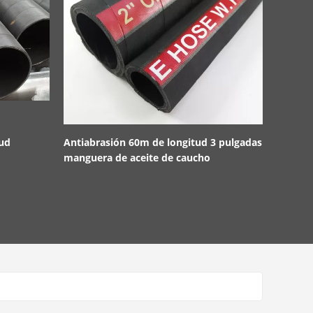
tud
Antiabrasión 60m de longitud 3 pulgadas
Thompson
manguera de aceite de caucho
hidráulica
presión