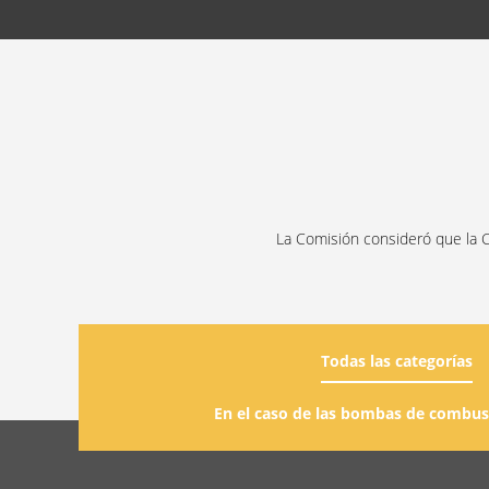
La Comisión consideró que la C
Todas las categorías
En el caso de las bombas de combusti