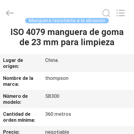
resistente
a
la
abrasión
Proveedor.
Manguera resistente a la abrasión
Copyright
©
2021
ISO 4079 manguera de goma
HOGAR
-
2025
de 23 mm para limpieza
wirehydraulichose.com.
All
Rights
PRODUCTOS
Reserved.
Developed
by
Lugar de
China.
ECER
origen:
SOBRE
NOSOTROS
Nombre de la
thompson
marca:
Número de
SB300
VIAJE
modelo:
DE
Cantidad de
360 metros
LA
orden mínima:
FÁBRICA
Precio:
negotiable