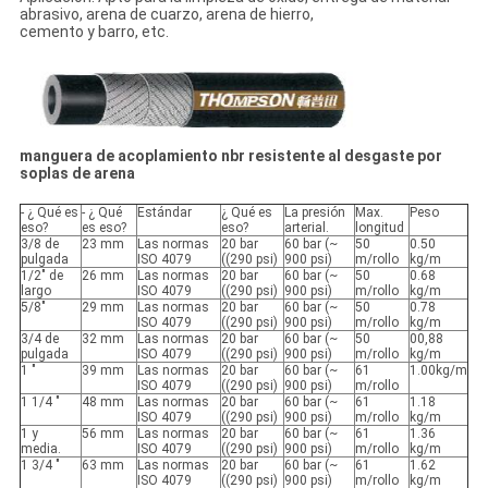
abrasivo, arena de cuarzo, arena de hierro,
cemento y barro, etc.
manguera de acoplamiento nbr resistente al desgaste por
soplas de arena
- ¿ Qué es
- ¿ Qué
Estándar
¿ Qué es
La presión
Max.
Peso
eso?
es eso?
eso?
arterial.
longitud
3/8 de
23 mm
Las normas
20 bar
60 bar (~
50
0.50
pulgada
ISO 4079
((290 psi)
900 psi)
m/rollo
kg/m
1/2" de
26 mm
Las normas
20 bar
60 bar (~
50
0.68
largo
ISO 4079
((290 psi)
900 psi)
m/rollo
kg/m
5/8"
29 mm
Las normas
20 bar
60 bar (~
50
0.78
ISO 4079
((290 psi)
900 psi)
m/rollo
kg/m
3/4 de
32 mm
Las normas
20 bar
60 bar (~
50
00,88
pulgada
ISO 4079
((290 psi)
900 psi)
m/rollo
kg/m
1 "
39 mm
Las normas
20 bar
60 bar (~
61
1.00kg/m
ISO 4079
((290 psi)
900 psi)
m/rollo
1 1/4 "
48 mm
Las normas
20 bar
60 bar (~
61
1.18
ISO 4079
((290 psi)
900 psi)
m/rollo
kg/m
1 y
56 mm
Las normas
20 bar
60 bar (~
61
1.36
media.
ISO 4079
((290 psi)
900 psi)
m/rollo
kg/m
1 3/4 "
63 mm
Las normas
20 bar
60 bar (~
61
1.62
ISO 4079
((290 psi)
900 psi)
m/rollo
kg/m