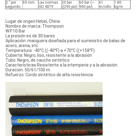
2 " por
69 mm
Las normas
20 bar
60 bar (~
61
1.80
segundo
ISO 4079
((290 psi)
900 psi)
m/rollo
kg/m
Lugar de origen:Hebei, China
Nombre de marca: Thompson
W.P.10 Bar
La presión es de 30 bares.
Aplicación: manguera diseñada para el suministro de balas de
acero, arena, etc.
Temperatura: -40°C ((-40°F) a +70°C ((+158°F)
Cubierta: Negro, liso, resistente a la abrasión
Tubo: Negro, de caucho sintético
Características:Resistente a la intemperie y a la abrasión.
Duración: 50/61/100 m
Refuerzo: Cordo sintético de alta resistencia