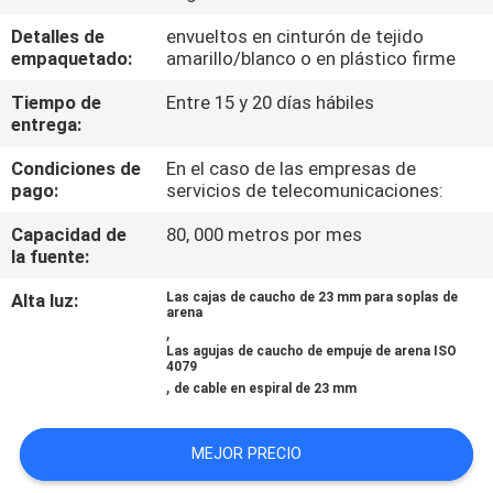
Detalles de
envueltos en cinturón de tejido
CONTROL
empaquetado:
amarillo/blanco o en plástico firme
DE
Tiempo de
Entre 15 y 20 días hábiles
CALIDAD
entrega:
Condiciones de
En el caso de las empresas de
pago:
servicios de telecomunicaciones:
ÉNTRENOS
EN
Capacidad de
80, 000 metros por mes
la fuente:
CONTACTO
Alta luz:
Las cajas de caucho de 23 mm para soplas de
CON
arena
,
Las agujas de caucho de empuje de arena ISO
4079
PIDA
,
de cable en espiral de 23 mm
UNA
CITA
MEJOR PRECIO