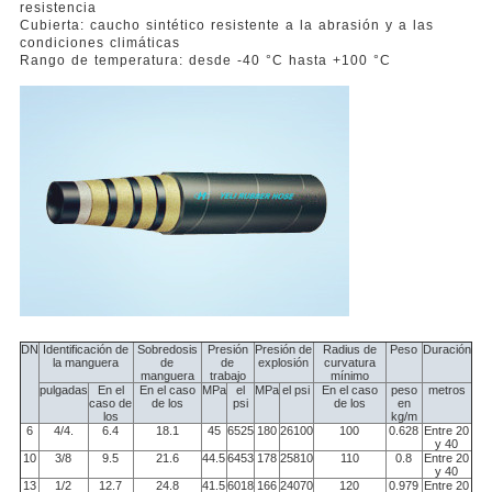
resistencia
Cubierta: caucho sintético resistente a la abrasión y a las
condiciones climáticas
Rango de temperatura: desde -40 °C hasta +100 °C
DN
Identificación de
Sobredosis
Presión
Presión de
Radius de
Peso
Duración
la manguera
de
de
explosión
curvatura
manguera
trabajo
mínimo
pulgadas
En el
En el caso
MPa
el
MPa
el psi
En el caso
peso
metros
caso de
de los
psi
de los
en
los
kg/m
6
4/4.
6.4
18.1
45
6525
180
26100
100
0.628
Entre 20
y 40
10
3/8
9.5
21.6
44.5
6453
178
25810
110
0.8
Entre 20
y 40
13
1/2
12.7
24.8
41.5
6018
166
24070
120
0.979
Entre 20