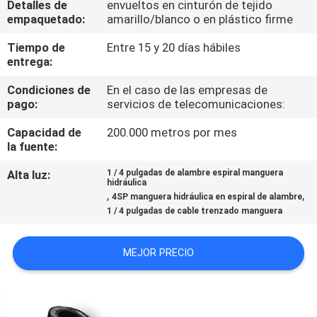
Detalles de
envueltos en cinturón de tejido
empaquetado:
amarillo/blanco o en plástico firme
CONTROL
Tiempo de
Entre 15 y 20 días hábiles
DE
entrega:
CALIDAD
Condiciones de
En el caso de las empresas de
pago:
servicios de telecomunicaciones:
ÉNTRENOS
Capacidad de
200.000 metros por mes
la fuente:
EN
CONTACTO
Alta luz:
1 / 4 pulgadas de alambre espiral manguera
hidráulica
,
,
CON
4SP manguera hidráulica en espiral de alambre
1 / 4 pulgadas de cable trenzado manguera
PIDA
MEJOR PRECIO
UNA
CITA