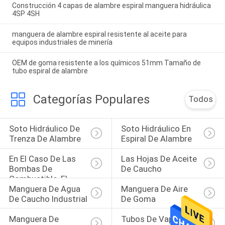
Construcción 4 capas de alambre espiral manguera hidráulica
4SP 4SH
manguera de alambre espiral resistente al aceite para
equipos industriales de minería
OEM de goma resistente a los químicos 51mm Tamaño de
tubo espiral de alambre
Categorías Populares
Todos
Soto Hidráulico De 
Soto Hidráulico En 
Trenza De Alambre
Espiral De Alambre
En El Caso De Las 
Las Hojas De Aceite 
Bombas De 
De Caucho
Combustible, El 
Manguera De Agua 
Manguera De Aire 
Valor De Las 
De Caucho Industrial
De Goma
Bombas De 
Combustible Es El 
Manguera De 
Tubos De Vapor De 
Valor De Las Bo