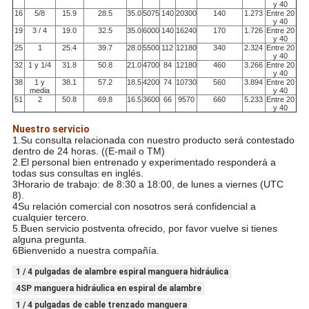
y 40
16
5/8
15.9
28.5
35.0
5075
140
20300
140
1.273
Entre 20
y 40
19
3 / 4
19.0
32.5
35.0
6000
140
16240
170
1.726
Entre 20
y 40
25
1
25.4
39.7
28.0
5500
112
12180
340
2.324
Entre 20
y 40
32
1 y 1/4
31.8
50.8
21.0
4700
84
12180
460
3.266
Entre 20
y 40
38
1 y
38.1
57.2
18.5
4200
74
10730
560
3.894
Entre 20
media
y 40
51
2
50.8
69.8
16.5
3600
66
9570
660
5.233
Entre 20
y 40
Nuestro servicio
1.Su consulta relacionada con nuestro producto será contestado
dentro de 24 horas. ((E-mail o TM)
2.El personal bien entrenado y experimentado responderá a
todas sus consultas en inglés.
3Horario de trabajo: de 8:30 a 18:00, de lunes a viernes (UTC
8).
4Su relación comercial con nosotros será confidencial a
cualquier tercero.
5.Buen servicio postventa ofrecido, por favor vuelve si tienes
alguna pregunta.
6Bienvenido a nuestra compañía.
1 / 4 pulgadas de alambre espiral manguera hidráulica
4SP manguera hidráulica en espiral de alambre
1 / 4 pulgadas de cable trenzado manguera