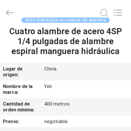
manguera
hidráulica
Proveedor.
Copyright
©
Soto hidráulico en espiral de alambre
2021
-
2025
Cuatro alambre de acero 4SP
HOGAR
wirehydraulichose.com.
All
1/4 pulgadas de alambre
Rights
Reserved.
Developed
PRODUCTOS
espiral manguera hidráulica
by
ECER
SOBRE
Lugar de
China.
origen:
NOSOTROS
Nombre de la
Yeli
marca:
VIAJE
Cantidad de
400 metros
DE
orden mínima:
LA
Precio:
negotiable
FÁBRICA