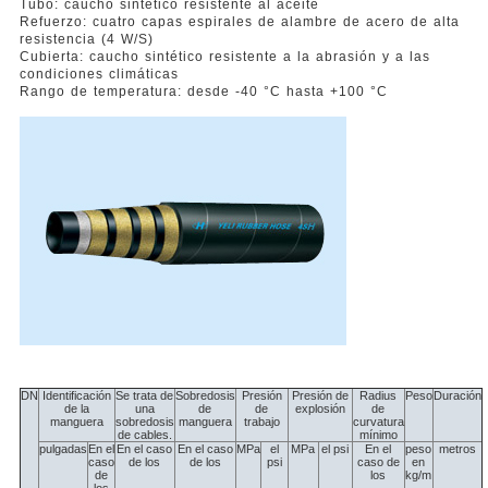
Tubo: caucho sintético resistente al aceite
Refuerzo: cuatro capas espirales de alambre de acero de alta
resistencia (4 W/S)
Cubierta: caucho sintético resistente a la abrasión y a las
condiciones climáticas
Rango de temperatura: desde -40 °C hasta +100 °C
DN
Identificación
Se trata de
Sobredosis
Presión
Presión de
Radius
Peso
Duración
de la
una
de
de
explosión
de
manguera
sobredosis
manguera
trabajo
curvatura
de cables.
mínimo
pulgadas
En el
En el caso
En el caso
MPa
el
MPa
el psi
En el
peso
metros
caso
de los
de los
psi
caso de
en
de
los
kg/m