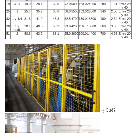
los
19
3 / 4
19.0
28.4
32.0
42.0
6000
168.0
24000
280
1.61
Entre 20
y 40
25
1
25.4
35.2
38.6
38.0
5500
152.0
22000
340
2.00
Entre 20
y 40
32
1 y 1/4
31.8
41.9
45.8
32.5
4700
130.0
18800
460
2.64
Entre 20
y 40
38
1 y
38.1
48.8
53.3
29.0
4200
116.0
16800
560
3.36
Entre 20
media
y 40
51
2
50.8
63.2
68.1
25.0
3600
100.0
14400
700
4.98
Entre 20
y 40
- ¿ Qué?