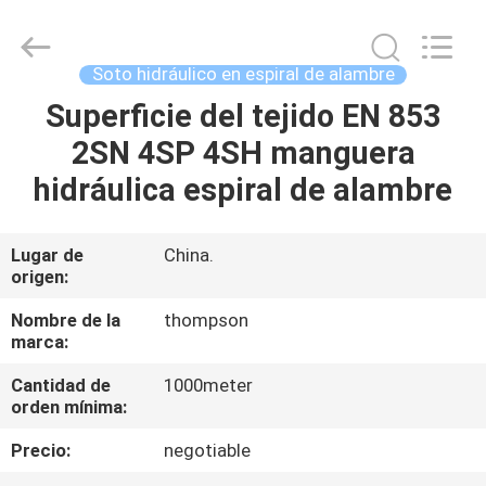
manguera
hidráulica
Proveedor.
Copyright
©
Soto hidráulico en espiral de alambre
2021
-
2025
Superficie del tejido EN 853
HOGAR
wirehydraulichose.com.
All
2SN 4SP 4SH manguera
Rights
Reserved.
Developed
PRODUCTOS
hidráulica espiral de alambre
by
ECER
SOBRE
Lugar de
China.
origen:
NOSOTROS
Nombre de la
thompson
marca:
VIAJE
Cantidad de
1000meter
DE
orden mínima:
LA
Precio:
negotiable
FÁBRICA