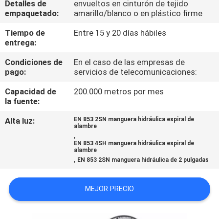
Detalles de
envueltos en cinturón de tejido
empaquetado:
amarillo/blanco o en plástico firme
CONTROL
Tiempo de
Entre 15 y 20 días hábiles
DE
entrega:
CALIDAD
Condiciones de
En el caso de las empresas de
pago:
servicios de telecomunicaciones:
ÉNTRENOS
Capacidad de
200.000 metros por mes
la fuente:
EN
CONTACTO
Alta luz:
EN 853 2SN manguera hidráulica espiral de
alambre
,
CON
EN 853 4SH manguera hidráulica espiral de
alambre
,
EN 853 2SN manguera hidráulica de 2 pulgadas
PIDA
UNA
MEJOR PRECIO
CITA