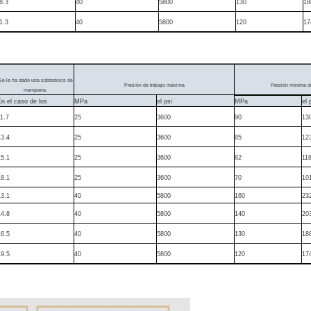
8.3
40
5800
130
18
1.3
40
5800
120
17
Se le ha dado una sobredosis de
Presión de trabajo máxima
Presión mínima d
manguera.
En el caso de los
MPa
el psi
MPa
el 
11.7
25
3600
90
13
13.4
25
3600
85
12
15.1
25
3600
82
11
18.1
25
3600
70
10
13.1
40
5800
160
23
14.8
40
5800
140
20
16.5
40
5800
130
18
19.5
40
5800
120
17