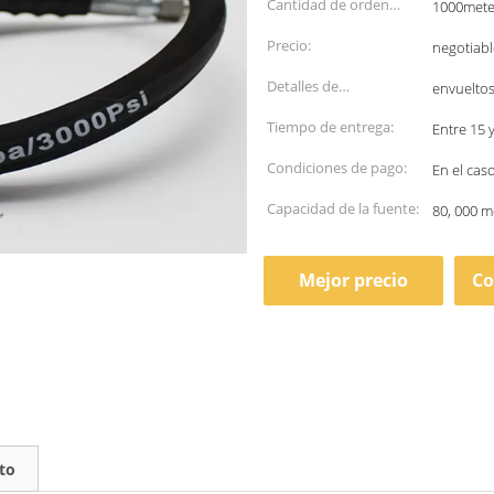
Cantidad de orden
1000mete
mínima:
Precio:
negotiabl
Detalles de
envueltos
empaquetado:
Tiempo de entrega:
Entre 15 
Condiciones de pago:
En el cas
Capacidad de la fuente:
80, 000 m
Mejor precio
Co
to