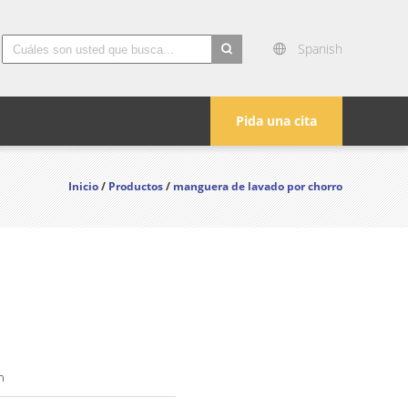
Spanish
search
Pida una cita
Inicio
/
Productos
/
manguera de lavado por chorro
n