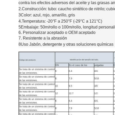
contra los efectos adversos del aceite y las grasas a
2.Construcción: tubo: caucho sintético de nitrilo; cubi
3Color: azul, rojo, amarillo, gris
4.Temperatura: -20°F a 250°F (-29°C a 121°C)
5Embalaje: 50m/rollo o 100m/rollo, longitud persona
6. Personalizar aceptado o OEM aceptado
7. Resistente a la abrasión
8Uso Jabón, detergente y otras soluciones químicas
Identificación del tamaño del tubo.
Código del producto
DN
En el caso de los
pulgadas
E
Se trata de un sistema de control
6
6.4
4/4.
1
de las emisiones.
Se trata de un sistema de control
8
7.9
5/16
1
de las emisiones.
Se trata de un sistema de control
10
9.5
3/8
1
de las emisiones.
Se trata de un sistema de control
12
12.7
1/2
1
de las emisiones.
Se trata de un sistema de control
6
6.4
4/4.
1
de las emisiones.
Se trata de un sistema de control
8
7.9
5/16
1
de las emisiones.
Se trata de un sistema de control