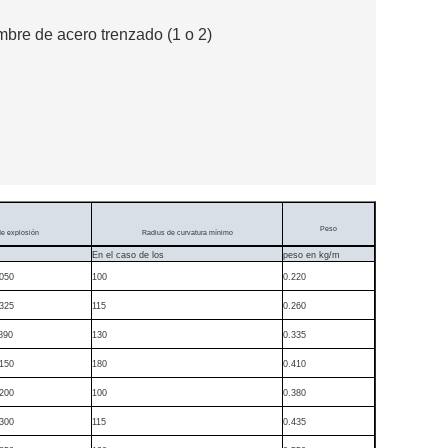
lambre de acero trenzado (1 o 2)
Peso
de explosión
Radius de curvatura mínimo
En el caso de los
peso en kg/m
050
100
0.220
325
115
0.260
890
130
0.335
150
180
0.410
200
100
0.380
300
115
0.435