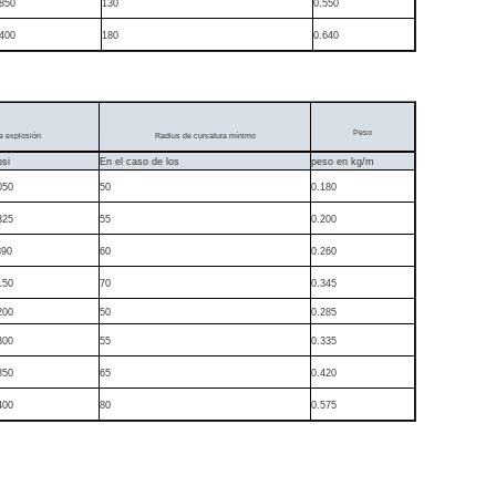
850
130
0.550
400
180
0.640
Peso
e explosión
Radius de curvatura mínimo
psi
En el caso de los
peso en kg/m
050
50
0.180
325
55
0.200
890
60
0.260
150
70
0.345
200
50
0.285
300
55
0.335
850
65
0.420
400
80
0.575