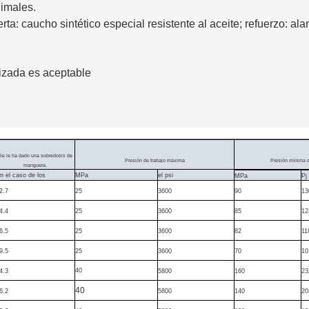
nimales.
erta: caucho sintético especial resistente al aceite; refuerzo: a
lizada es aceptable
Se le ha dado una sobredosis de
Presión de trabajo máxima
Presión mínima 
manguera.
n el caso de los
MPa
el psi
MPa
Pj
2.7
25
3600
90
13
4.4
25
3600
85
12
6.5
25
3600
82
11
9.5
25
3600
70
10
40
4.3
5800
160
23
40
6.2
5800
140
20