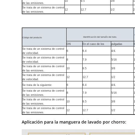
10
9.5
3/8
1
de las emisiones.
Se trata de un sistema de control
12
12.7
1/2
2
de las emisiones.
Identificación del tamaño del tubo.
Código del producto
DN
En el caso de los
pulgadas
Se trata de un sistema de control
6
6.4
4/4.
de velocidad.
Se trata de un sistema de control
8
7.9
5/16
de velocidad.
Se trata de un sistema de control
10
9.5
3/8
de las emisiones.
Se trata de un sistema de control
12
12.7
1/2
de velocidad.
Se trata de la siguiente:
6
6.4
4/4.
Se trata de un sistema de control
8
7.9
5/16
de las emisiones.
Se trata de un sistema de control
10
9.5
3/8
de las emisiones.
Se trata de un sistema de control
12
12.7
1/2
de las emisiones.
Aplicación para la manguera de lavado por chorro: