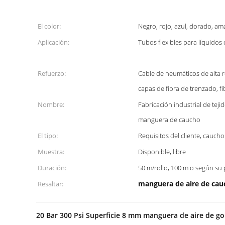
El color:
Negro, rojo, azul, dorado, ama
Aplicación:
Tubos flexibles para líquidos 
Refuerzo:
Cable de neumáticos de alta r
capas de fibra de trenzado, fi
Nombre:
Fabricación industrial de tejido
manguera de caucho
El tipo:
Requisitos del cliente, caucho
Muestra:
Disponible, libre
Duración:
50 m/rollo, 100 m o según su
manguera de aire de ca
Resaltar:
20 Bar 300 Psi Superficie 8 mm manguera de aire de go