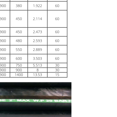
900
380
1.922
60
900
450
2.114
60
900
450
2.473
60
900
480
2.593
60
900
550
2.889
60
900
600
3.503
60
900
750
5.513
30
900
900
8
30
900
1400
13.53
15