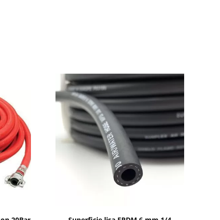
Mostrar detalles
son 20Bar
Superficie lisa EPDM 6 mm 1/4