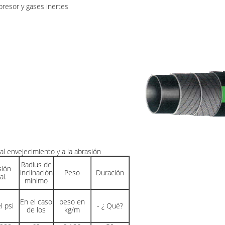
presor y gases inertes
l envejecimiento y a la abrasión
Radius de
sión
inclinación
Peso
Duración
al.
mínimo
En el caso
peso en
l psi
- ¿ Qué?
de los
kg/m