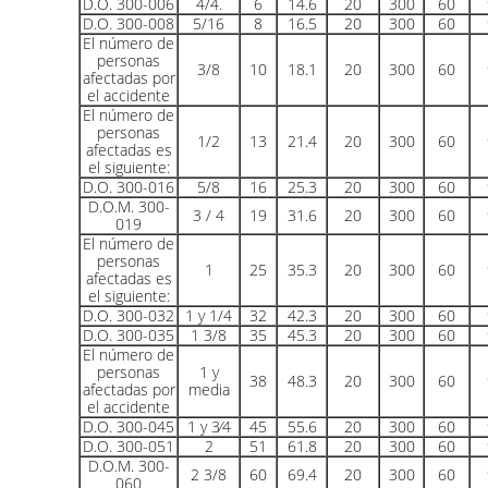
D.O. 300-006
4/4.
6
14.6
20
300
60
D.O. 300-008
5/16
8
16.5
20
300
60
El número de
personas
3/8
10
18.1
20
300
60
afectadas por
el accidente
El número de
personas
1/2
13
21.4
20
300
60
afectadas es
el siguiente:
D.O. 300-016
5/8
16
25.3
20
300
60
D.O.M. 300-
3 / 4
19
31.6
20
300
60
019
El número de
personas
1
25
35.3
20
300
60
afectadas es
el siguiente:
D.O. 300-032
1 y 1/4
32
42.3
20
300
60
D.O. 300-035
1 3/8
35
45.3
20
300
60
El número de
personas
1 y
38
48.3
20
300
60
afectadas por
media
el accidente
D.O. 300-045
1 y 3⁄4
45
55.6
20
300
60
D.O. 300-051
2
51
61.8
20
300
60
D.O.M. 300-
2 3/8
60
69.4
20
300
60
060