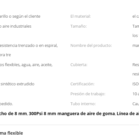
rillo o según el cliente
El material:
el 
o aire industriales
Tamaño:
Tam
los
esistencia trenzado o en espiral,
Nombre del producto:
man
bra tre
s flexibles, agua, aire, aceite,
Cubierta:
Res
res
 sintético extrudido
Certificación:
ISO
Presión de trabajo:
10 
 pedido.
Tubo interno:
Cau
ucho de 8 mm
300Psi 8 mm manguera de aire de goma
Línea de a
,
,
ma flexible