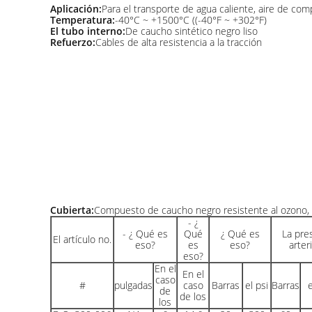
Aplicación:
Para el transporte de agua caliente, aire de com
Temperatura:
-40°C ~ +1500°C ((-40°F ~ +302°F)
El tubo interno:
De caucho sintético negro liso
Refuerzo:
Cables de alta resistencia a la tracción
Cubierta:
Compuesto de caucho negro resistente al ozono, a
- ¿
- ¿ Qué es
Qué
¿ Qué es
La pre
El artículo no.
eso?
es
eso?
arteri
eso?
En el
En el
caso
#
pulgadas
caso
Barras
el psi
Barras
e
de
de los
los