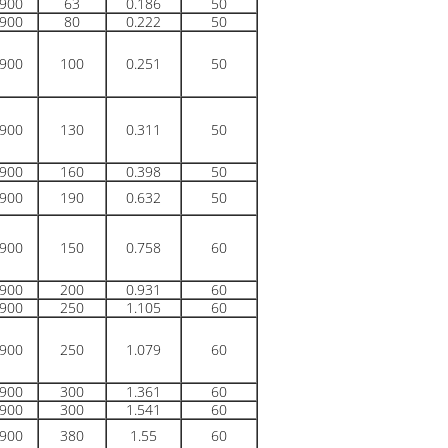
900
63
0.186
50
900
80
0.222
50
900
100
0.251
50
900
130
0.311
50
900
160
0.398
50
900
190
0.632
50
900
150
0.758
60
900
200
0.931
60
900
250
1.105
60
900
250
1.079
60
900
300
1.361
60
900
300
1.541
60
900
380
1.55
60