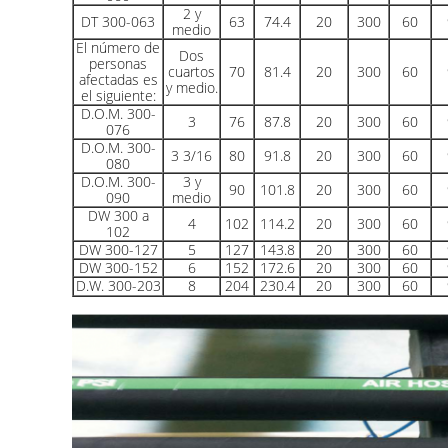
2 y
DT 300-063
63
74.4
20
300
60
medio
El número de
Dos
personas
cuartos
70
81.4
20
300
60
afectadas es
y medio.
el siguiente:
D.O.M. 300-
3
76
87.8
20
300
60
076
D.O.M. 300-
3 3/16
80
91.8
20
300
60
080
D.O.M. 300-
3 y
90
101.8
20
300
60
090
medio
DW 300 a
4
102
114.2
20
300
60
102
DW 300-127
5
127
143.8
20
300
60
DW 300-152
6
152
172.6
20
300
60
D.W. 300-203
8
204
230.4
20
300
60