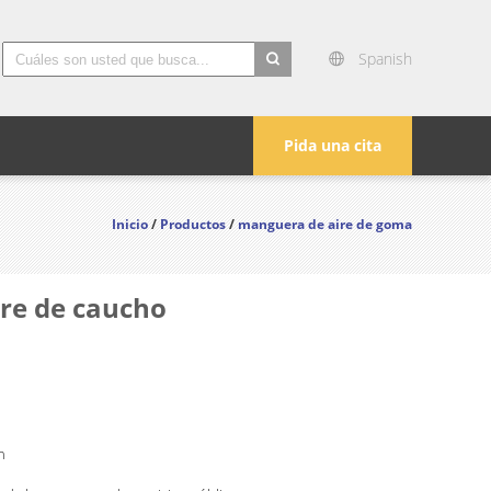
Spanish
search
Pida una cita
Inicio
/
Productos
/
manguera de aire de goma
ire de caucho
n