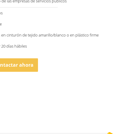
o de las empresas de servicios públicos
os
e
 en cinturón de tejido amarillo/blanco o en plástico firme
y 20 días hábiles
ntactar ahora