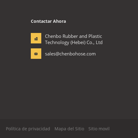
Contactar Ahora
Chenbo Rubber and Plastic
Technology (Hebei) Co., Ltd
sales@chenbohose.com
Política de privacidad
Mapa del Sitio
Sitio movil