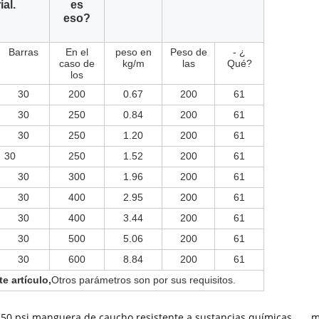
ial.
es
eso?
Barras
En el
peso en
Peso de
- ¿
caso de
kg/m
las
Qué?
los
30
200
0.67
200
61
30
250
0.84
200
61
30
250
1.20
200
61
30
250
1.52
200
61
30
300
1.96
200
61
30
400
2.95
200
61
30
400
3.44
200
61
30
500
5.06
200
61
30
600
8.84
200
61
e artículo,
Otros parámetros son por sus requisitos.
150 psi manguera de caucho resistente a sustancias químicas
,
m