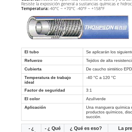
Resiste la exposición general a sustancias químicas e hidro
Temperatura:
-40°C ~ +70°C -40°F ~ +158°F
El tubo
Se aplicarán los siguient
Refuerzo
Tejidos de alta resistenc
Cubierta
De caucho sintético EP
Temperatura de trabajo
-40 °C a 120 °C
ideal
Factor de seguridad
3:1
El color
Azul/verde
Aplicación
Una manguera química má
productos químicos, disol
succión.
- ¿
- ¿ Qué
¿ Qué es eso?
La pr