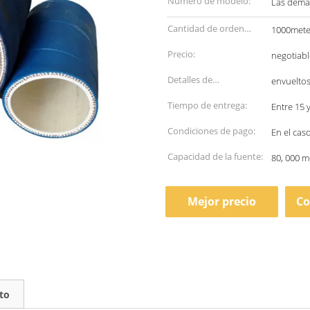
Número de modelo:
Las demá
Cantidad de orden
1000mete
mínima:
Precio:
negotiabl
Detalles de
envueltos
empaquetado:
Tiempo de entrega:
Entre 15 
Condiciones de pago:
En el cas
Capacidad de la fuente:
80, 000 m
Mejor precio
Co
to