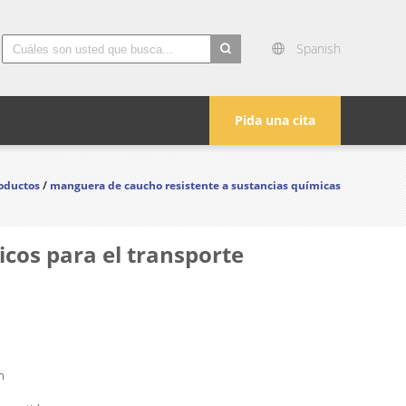
Spanish
search
Pida una cita
oductos
/
manguera de caucho resistente a sustancias químicas
cos para el transporte
n