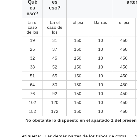
Qué
es
arter
es
eso?
eso?
En el
En el
el psi
Barras
el psi
caso
caso de
de los
los
19
31
150
10
450
25
37
150
10
450
32
45
150
10
450
38
52
150
10
450
51
65
150
10
450
64
80
150
10
450
76
92
150
10
450
102
120
150
10
450
152
172
150
10
450
No obstante lo dispuesto en el apartado 1 del present
etiqueta:
Las demás partes de los tubos de goma
,