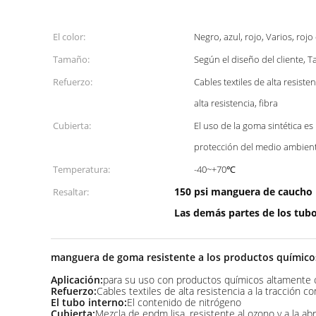
El color:
Negro, azul, rojo, Varios, roj
Tamaño:
Según el diseño del cliente,
Refuerzo:
Cables textiles de alta resist
alta resistencia, fibra
Cubierta:
El uso de la goma sintética e
protección del medio ambient
Temperatura:
-40~+70℃
150 psi manguera de caucho 
Resaltar:
Las demás partes de los tub
manguera de goma resistente a los productos químicos
Aplicación:
para su uso con productos químicos altamente c
Refuerzo:
Cables textiles de alta resistencia a la tracción c
El tubo interno:
El contenido de nitrógeno
Cubierta:
Mezcla de epdm lisa, resistente al ozono y a la a