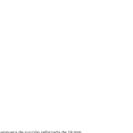
anguera de succión reforzada de 19 mm