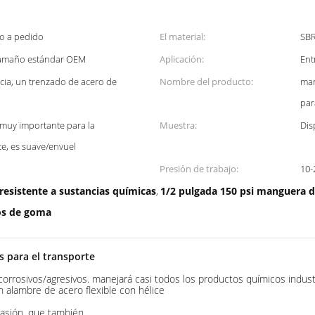
o o a pedido
El material:
SB
 Tamaño estándar OEM
Aplicación:
Ent
encia, un trenzado de acero de
Nombre del producto:
man
par
s muy importante para la
Muestra:
Dis
e, es suave/envuel
Presión de trabajo:
10-
resistente a sustancias químicas
1/2 pulgada 150 psi manguera d
,
os de goma
 para el transporte
orrosivos/agresivos. manejará casi todos los productos químicos indust
on alambre de acero flexible con hélice
brasión, que también