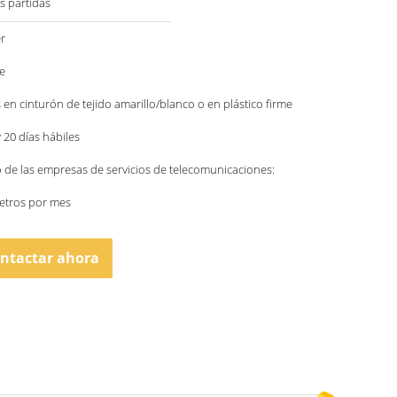
s partidas
r
e
 en cinturón de tejido amarillo/blanco o en plástico firme
y 20 días hábiles
o de las empresas de servicios de telecomunicaciones:
etros por mes
ntactar ahora