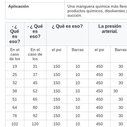
Aplicación
Una manguera química más flexib
productos químicos, disolventes y
succión.
- ¿
- ¿ Qué
¿ Qué es eso?
La presión
Qué
es
arterial.
es
eso?
eso?
En el
En el
el psi
Barras
el psi
Barras
caso
caso de
de los
los
19
31
150
10
450
30
25
37
150
10
450
30
32
45
150
10
450
30
38
52
150
10
450
30
51
65
150
10
450
30
64
80
150
10
450
30
76
92
150
10
450
30
102
120
150
10
450
30