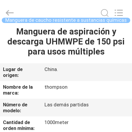
de
caucho
resistente
a
sustancias
Manguera de caucho resistente a sustancias químicas
químicas
Supplier.
Copyright
Manguera de aspiración y
HOGAR
©
2021
descarga UHMWPE de 150 psi
-
2025
Chenbo
PRODUCTOS
para usos múltiples
Rubber
and
Plastic
Technology
(Hebei)
SOBRE
Lugar de
China.
Co.,
Ltd.
origen:
NOSOTROS
All
Rights
Reserved.
Nombre de la
thompson
Developed
marca:
by
VIAJE
ECER
Número de
Las demás partidas
DE
modelo:
LA
Cantidad de
1000meter
FÁBRICA
orden mínima: