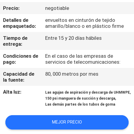
Precio:
negotiable
CONTROL
Detalles de
envueltos en cinturón de tejido
DE
empaquetado:
amarillo/blanco o en plástico firme
CALIDAD
Tiempo de
Entre 15 y 20 días hábiles
entrega:
ÉNTRENOS
Condiciones de
En el caso de las empresas de
pago:
servicios de telecomunicaciones:
EN
CONTACTO
Capacidad de
80, 000 metros por mes
la fuente:
CON
Alta luz:
,
Las agujas de aspiración y descarga de UHMWPE
,
150 psi manguera de succión y descarga
NOTICIAS
Las demás partes de los tubos de goma
PIDA
MEJOR PRECIO
UNA