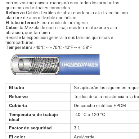
corrosivos/agresivos. manejará casi todos los productos
químicos industriales conocidos.
Refuerzo:
Cables textiles de alta resistencia a la tracción con
alambre de acero flexible con hélice
El tubo interno:
El contenido de nitrógeno
Cubierta:
Mezcla de epdm lisa, resistente al ozono y a la
abrasión, que también
Resiste la exposición general a sustancias químicas e
hidrocarburos
Temperatura:
-40°C ~ +70°C -40°F ~ +158°F
El tubo
Se aplicarán los siguientes requis
Refuerzo
Tejidos de alta resistencia a la 
Cubierta
De caucho sintético EPDM
Temperatura de trabajo
-40 °C a 120 °C
ideal
Factor de seguridad
3:1
El color
Azul/verde