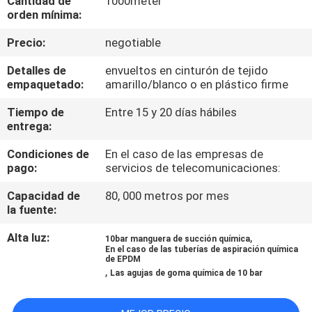
Cantidad de
1000meter
orden mínima:
CONTROL
Precio:
negotiable
DE
Detalles de
envueltos en cinturón de tejido
CALIDAD
empaquetado:
amarillo/blanco o en plástico firme
Tiempo de
Entre 15 y 20 días hábiles
ÉNTRENOS
entrega:
EN
Condiciones de
En el caso de las empresas de
pago:
servicios de telecomunicaciones:
CONTACTO
CON
Capacidad de
80, 000 metros por mes
la fuente:
NOTICIAS
Alta luz:
,
10bar manguera de succión química
En el caso de las tuberías de aspiración química
de EPDM
,
Las agujas de goma química de 10 bar
PIDA
UNA