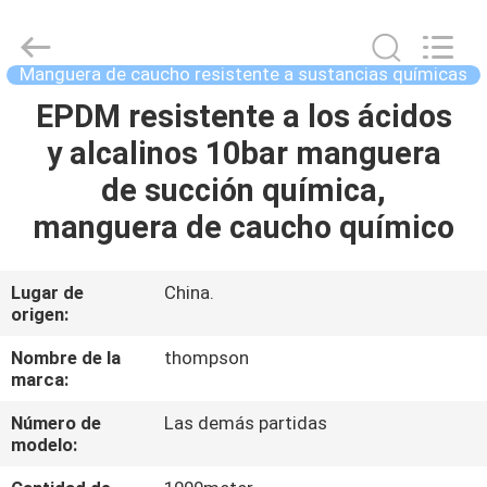
reforzada
de
19
mm
Supplier.
Manguera de caucho resistente a sustancias químicas
Copyright
©
2021
EPDM resistente a los ácidos
HOGAR
-
2025
y alcalinos 10bar manguera
Chenbo
Rubber
and
PRODUCTOS
de succión química,
Plastic
Technology
(Hebei)
manguera de caucho químico
Co.,
Ltd.
SOBRE
All
Rights
NOSOTROS
Reserved.
Lugar de
China.
Developed
origen:
by
ECER
VIAJE
Nombre de la
thompson
marca:
DE
Número de
Las demás partidas
LA
modelo:
FÁBRICA