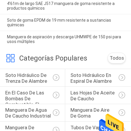
4'61m de largo SAE J517 manguera de goma resistente a
productos químicos
Soto de goma EPDM de 19 mm resistente a sustancias
químicas
Manguera de aspiración y descarga UHMWPE de 150 psi para
usos múltiples
Categorías Populares
Todos
Soto Hidráulico De 
Soto Hidráulico En 
Trenza De Alambre
Espiral De Alambre
En El Caso De Las 
Las Hojas De Aceite 
Bombas De 
De Caucho
Combustible, El 
Manguera De Agua 
Manguera De Aire 
Valor De Las 
De Caucho Industrial
De Goma
Bombas De 
Combustible Es El 
Manguera De 
Tubos De Vapor De 
Valor De Las Bo