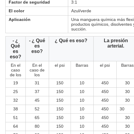
Factor de seguridad
3:1
El color
Azul/verde
Aplicación
Una manguera química más flexib
productos químicos, disolventes y
succión.
- ¿
- ¿ Qué
¿ Qué es eso?
La presión
Qué
es
arterial.
es
eso?
eso?
En el
En el
el psi
Barras
el psi
Barras
caso
caso de
de los
los
19
31
150
10
450
30
25
37
150
10
450
30
32
45
150
10
450
30
38
52
150
10
450
30
51
65
150
10
450
30
64
80
150
10
450
30