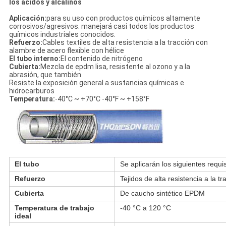
los ácidos y alcalinos
Aplicación:
para su uso con productos químicos altamente
corrosivos/agresivos. manejará casi todos los productos
químicos industriales conocidos.
Refuerzo:
Cables textiles de alta resistencia a la tracción con
alambre de acero flexible con hélice
El tubo interno:
El contenido de nitrógeno
Cubierta:
Mezcla de epdm lisa, resistente al ozono y a la
abrasión, que también
Resiste la exposición general a sustancias químicas e
hidrocarburos
Temperatura:
-40°C ~ +70°C -40°F ~ +158°F
El tubo
Se aplicarán los siguientes requis
Refuerzo
Tejidos de alta resistencia a la 
Cubierta
De caucho sintético EPDM
Temperatura de trabajo
-40 °C a 120 °C
ideal