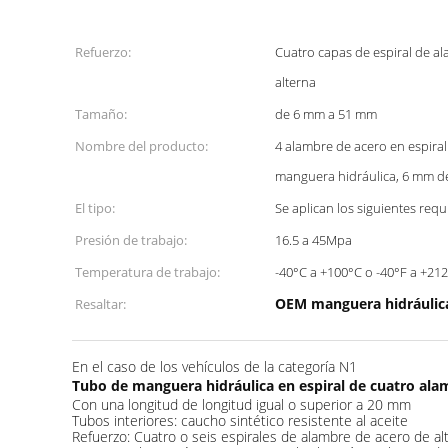
Refuerzo:
Cuatro capas de espiral de a
alterna
Tamaño:
de 6 mm a 51 mm
Nombre del producto:
4 alambre de acero en espiral
manguera hidráulica, 6 mm de
El tipo:
Se aplican los siguientes requi
Presión de trabajo:
16.5 a 45Mpa
Temperatura de trabajo:
-40°C a +100°C o -40°F a +21
OEM manguera hidráulica
Resaltar:
En el caso de los vehículos de la categoría N1
Tubo de manguera hidráulica en espiral de cuatro alam
Con una longitud de longitud igual o superior a 20 mm
Tubos interiores: caucho sintético resistente al aceite
Refuerzo: Cuatro o seis espirales de alambre de acero de alt