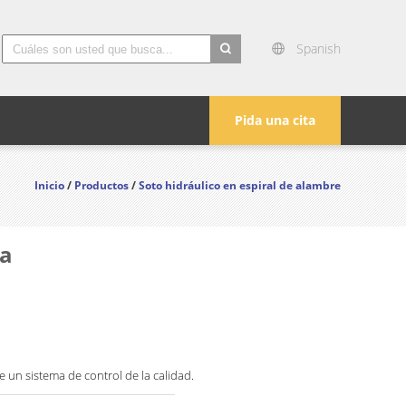
Spanish
search
Pida una cita
Inicio
/
Productos
/
Soto hidráulico en espiral de alambre
ca
de un sistema de control de la calidad.