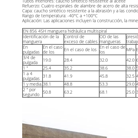
Tubos interiores: caucho sintético resistente al aceite
Refuerzo: Cuatro espirales de alambre de acero de alta resi
Capa: caucho sintético resistente a la abrasión y a las condi
Rango de temperatura: -40°C a +100°C
Aplicación: Las aplicaciones incluyen la construcción, la miner
EN 856 4SH manguera hidráulica multispiral
Identificación de la
Control de
OD de las
presi
manguera
exceso de cables
mangueras
trabaj
En
En el caso
En el caso de
En el caso de los
MPa
E
pulgadas
de los
los
3/4 de
19.0
28.4
32.0
42.0
pulgada
1 "
25.4
35.2
38.6
38.0
1 a 4
31.8
41.9
45.8
32.5
pulgadas
1 y media.
38.1
48.8
53.3
29.0
2 " por
50.8
63.2
68.1
25.0
segundo