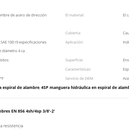
lambre de acero de dirección
El material:
El 
Cubierta:
Cau
 SAE 100 r9 especificaciones
Aplicación:
Ind
 diámetro 4 ca
sitos:
Superficie:
Env
Características:
Esp
2°F
Servicio de OEM:
Ace
 espiral de alambre
4SP manguera hidráulica en espiral de alam
,
bres EN 856 4sh/4sp 3/8'-2'
a resistencia