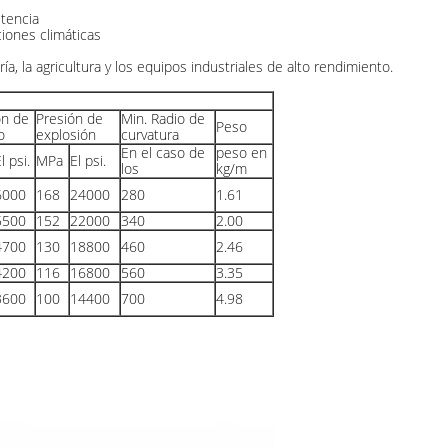
stencia
ciones climáticas
ía, la agricultura y los equipos industriales de alto rendimiento.
ón de
Presión de
Min. Radio de
Peso
o
explosión
curvatura
En el caso de
peso en
l psi.
MPa
El psi.
los
kg/m
6000
168
24000
280
1.61
5500
152
22000
340
2.00
4700
130
18800
460
2.46
4200
116
16800
560
3.35
3600
100
14400
700
4.98