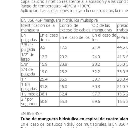
Capa: caucho sintético resistente a la abrasión y a las condi
Rango de temperatura: -40°C a +100°C
Aplicación: Las aplicaciones incluyen la construcción, la miner
EN 856 4SP manguera hidráulica multispiral
Identificación de la
Control de
OD de las
presi
manguera
exceso de cables
mangueras
trabaj
En
En el caso
En el caso de
En el caso de los
MPa
E
pulgadas
de los
los
3/8 de
9.5
17.5
21.4
44.5
pulgada
1/2" de
12.7
20.2
24.0
41.5
largo
5/8"
15.9
23.8
28.2
35.0
3/4 de
19.0
28.2
32.2
35.0
pulgada
1 "
25.4
35.5
39.7
28.0
1 a 4
31.8
46.0
50.8
21.0
pulgadas
1 y media.
38.1
52.4
57.7
18.5
2 " por
50.8
65.3
69.6
16.5
segundo
EN 856 4SH
Tubo de manguera hidráulica en espiral de cuatro alam
En el caso de los tubos hidráulicos multispirales, la EN 856