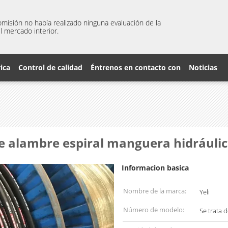
misión no había realizado ninguna evaluación de la
l mercado interior.
rica
Control de calidad
Éntrenos en contacto con
Noticias
e alambre espiral manguera hidráuli
Informacion basica
Nombre de la marca:
Yeli
Número de modelo:
Se trata 