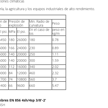
ciones climáticas
ía, la agricultura y los equipos industriales de alto rendimiento.
ón de
Presión de
Min. Radio de
Peso
o
explosión
curvatura
En el caso de
peso en
l psi.
MPa
El psi.
los
kg/m
6450
180
26000
180
0.78
6000
166
24000
230
0.89
5000
140
20000
250
1.11
5000
140
20000
300
1.59
4000
112
16000
340
2.02
3000
84
12000
460
2.32
2700
74
10800
560
3.7
2400
66
9600
660
5.47
bres EN 856 4sh/4sp 3/8'-2'
 4SH