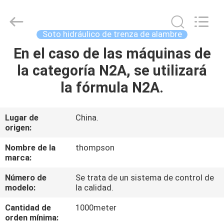
flexible
Supplier.
Copyright
©
2021
Soto hidráulico de trenza de alambre
-
2025
Chenbo
En el caso de las máquinas de
HOGAR
Rubber
and
la categoría N2A, se utilizará
Plastic
Technology
(Hebei)
PRODUCTOS
la fórmula N2A.
Co.,
Ltd.
All
Rights
Reserved.
SOBRE
Lugar de
China.
Developed
by
origen:
NOSOTROS
ECER
Nombre de la
thompson
marca:
VIAJE
Número de
Se trata de un sistema de control de
DE
modelo:
la calidad.
LA
Cantidad de
1000meter
FÁBRICA
orden mínima: