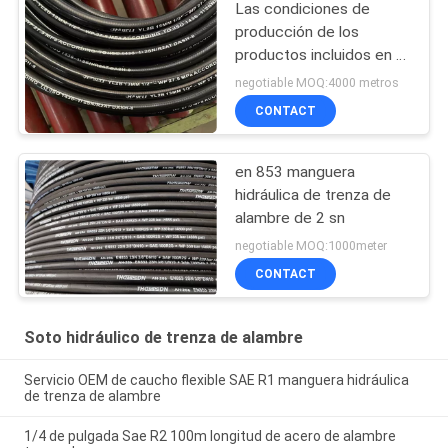
Las condiciones de
producción de los
productos incluidos en el
presente anexo son las
negotiable MOQ:4000 metros
siguientes:
CONTACT
en 853 manguera
hidráulica de trenza de
alambre de 2 sn
negotiable MOQ:1000meter
CONTACT
Soto hidráulico de trenza de alambre
Servicio OEM de caucho flexible SAE R1 manguera hidráulica
de trenza de alambre
1/4 de pulgada Sae R2 100m longitud de acero de alambre