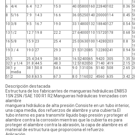
1
6
4/4.
6.4
12.7
15.0
40.0
5800
160
22840
102
0.36
5
1
8
5/16
7.9
14.3
16.6
36.0
5250
140
20000
114
0.45
5
1
10
3/8
9.5
16.7
19.0
33.1
4800
132
18840
127
0.54
5
1
13
1/2
12.7
19.8
22.2
27.6
4000
110
15720
178
0.68
5
1
16
5/8
15.9
23
25.4
25.0
3630
100
14280
203
0.8
5
1
19
3 / 4
19.0
27
29.3
21.5
3120
85
12280
241
0.94
5
1
25
1
25.4
34.9
38.0
16.5
2400
65
9420
305
1.35
5
32
1 y 1/4
31.8
44.5
48.3
12.5
1820
50
7140
419
2.15
2
38
1 y
38.1
50.8
54.6
9.0
1310
36
5140
508
2.65
2
media
51
2
50.8
63.5
67.3
8.0
1160
32
4560
635
3.42
2
Descripción destacada
Estructura de los fabricantes de mangueras hidráulicas EN853
1SN 2SN /SAE 100 R1 R2 Mangueras hidráulicas trenzadas con
alambre
manguera hidráulica de alta presión Consiste en un tubo interior,
una capa media, dos refuerzos de alambre y una cubierta.El
tubo interno es para transmitir líquido bajo presión y proteger el
alambre contra la corrosión mientras que la cubierta es para
proteger el alambre contra la abrasión, la capa de alambre es el
material de estructura que proporciona el refuerzo.
Aplicación