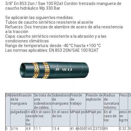
3/8" En 853 2sn / Sae 100 R2at Cordón trenzado manguera de
caucho hidráulico Wp 330 Bar
Se aplicarán las siguientes medidas:
Tubos de caucho sintético resistente al aceite
Refuerzo: Dos trenzas de alambre de acero de alta resistencia
a la tracción
Capa: caucho sintético resistente a la abrasión y a las
condiciones climáticas
Rango de temperatura: desde -40 °C hasta +100 °C
Las normas aplicables: EN 853 2SN/SAE 100 R2AT
DN
Identificación
Se trata de
Sobredosis
Presión
Presión de
Radius
Peso
D
de la
una
de
de
explosión
de
manguera
sobredosis
manguera
trabajo
curvatura
de cables.
mínimo
pulgadas
En el
En el caso
En el caso
MPa
el psi
MPa
el psi
En el
peso
m
caso
de los
de los
caso de
en
de
los
kg/m
los
5
3/16
4.8
11.1
13.4
41.4
6000
165
23720
89
0.32
5