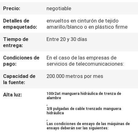
Precio:
negotiable
CONTROL
Detalles de
envueltos en cinturón de tejido
DE
empaquetado:
amarillo/blanco o en plástico firme
CALIDAD
Tiempo de
Entre 20 y 30 días
entrega:
ÉNTRENOS
Condiciones de
En el caso de las empresas de
pago:
servicios de telecomunicaciones:
EN
CONTACTO
Capacidad de
200.000 metros por mes
la fuente:
CON
Alta luz:
100r2at manguera hidráulica de trenza de
alambre
,
NOTICIAS
3/8 pulgadas de cable trenzado manguera
hidráulica
,
PIDA
Las condiciones de ensayo de las máquinas de
ensayo deberán ser las siguientes:
UNA