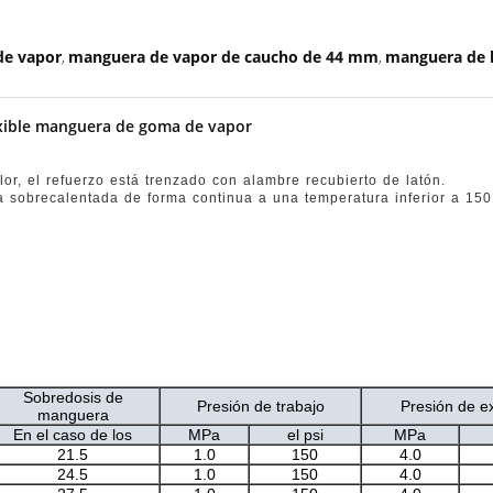
de vapor
manguera de vapor de caucho de 44 mm
manguera de l
,
,
lexible manguera de goma de vapor
or, el refuerzo está trenzado con alambre recubierto de latón.
a sobrecalentada de forma continua a una temperatura inferior a 150 
Sobredosis de
Presión de trabajo
Presión de e
manguera
En el caso de los
MPa
el psi
MPa
21.5
1.0
150
4.0
24.5
1.0
150
4.0