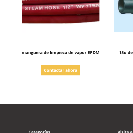
Mostrar detalles
manguera de limpieza de vapor EPDM
15o de
Contactar ahora
Categorías
Visita a