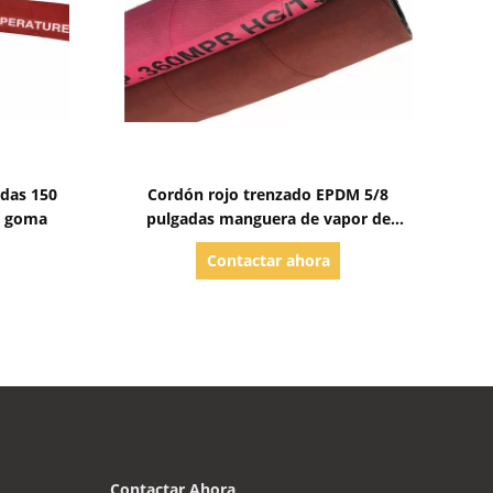
Mostrar detalles
adas 150
Cordón rojo trenzado EPDM 5/8
e goma
pulgadas manguera de vapor de
goma
Contactar ahora
Contactar Ahora