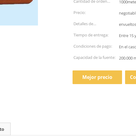
Cantidad de orden
1000mete
mínima:
Precio:
negotiabl
Detalles de
envueltos
empaquetado:
Tiempo de entrega:
Entre 15 
Condiciones de pago:
En el cas
Capacidad de la fuente:
200.000 
Mejor precio
Co
to