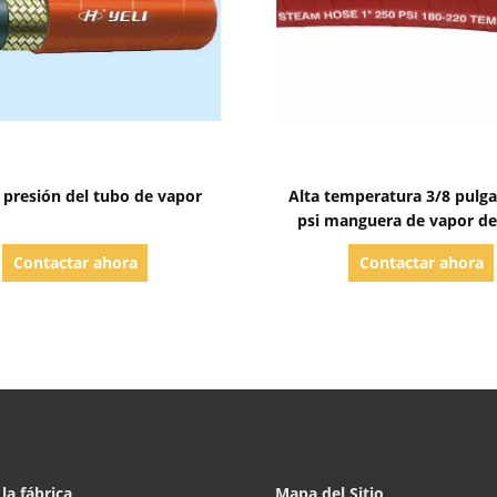
Mostrar detalles
Mostrar detalles
 presión del tubo de vapor
Alta temperatura 3/8 pulg
psi manguera de vapor d
Contactar ahora
Contactar ahora
 la fábrica
Mapa del Sitio