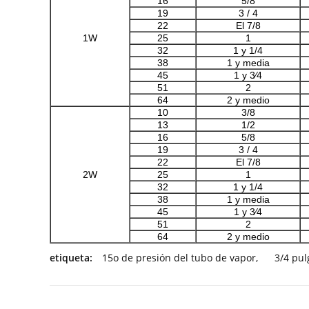
16
5/8
19
3 / 4
22
El 7/8
1W
25
1
32
1 y 1/4
38
1 y media
45
1 y 3⁄4
51
2
64
2 y medio
10
3/8
13
1/2
16
5/8
19
3 / 4
22
El 7/8
2W
25
1
32
1 y 1/4
38
1 y media
45
1 y 3⁄4
51
2
64
2 y medio
etiqueta:
15o de presión del tubo de vapor
,
3/4 pul