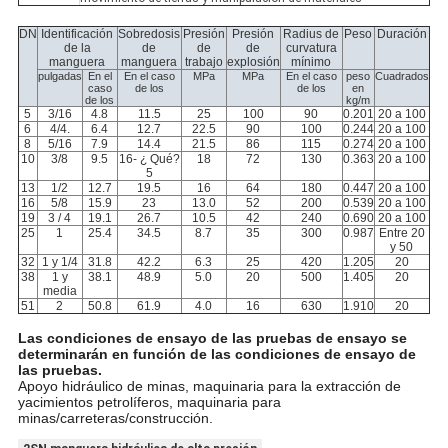
DN
Identificación
Sobredosis
Presión
Presión
Radius de
Peso
Duración
de la
de
de
de
curvatura
manguera
manguera
trabajo
explosión
mínimo
pulgadas
En el
En el caso
MPa
MPa
En el caso
peso
Cuadrados
caso
de los
de los
en
de los
kg/m
5
3/16
4.8
11.5
25
100
90
0.201
20 a 100
6
4/4.
6.4
12.7
22.5
90
100
0.244
20 a 100
8
5/16
7.9
14.4
21.5
86
115
0.274
20 a 100
10
3/8
9.5
16- ¿ Qué?
18
72
130
0.363
20 a 100
5
13
1/2
12.7
19.5
16
64
180
0.447
20 a 100
16
5/8
15.9
23
13.0
52
200
0.539
20 a 100
19
3 / 4
19.1
26.7
10.5
42
240
0.690
20 a 100
25
1
25.4
34.5
8.7
35
300
0.987
Entre 20
y 50
32
1 y 1/4
31.8
42.2
6.3
25
420
1.205
20
38
1 y
38.1
48.9
5.0
20
500
1.405
20
media
51
2
50.8
61.9
4.0
16
630
1.910
20
Las condiciones de ensayo de las pruebas de ensayo se
determinarán en función de las condiciones de ensayo de
las pruebas.
Apoyo hidráulico de minas, maquinaria para la extracción de
yacimientos petrolíferos, maquinaria para
minas/carreteras/construcción.