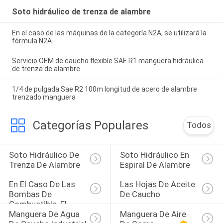
Soto hidráulico de trenza de alambre
En el caso de las máquinas de la categoría N2A, se utilizará la
fórmula N2A.
Servicio OEM de caucho flexible SAE R1 manguera hidráulica
de trenza de alambre
1/4 de pulgada Sae R2 100m longitud de acero de alambre
trenzado manguera
Categorías Populares
Todos
Soto Hidráulico De 
Soto Hidráulico En 
Trenza De Alambre
Espiral De Alambre
En El Caso De Las 
Las Hojas De Aceite 
Bombas De 
De Caucho
Combustible, El 
Manguera De Agua 
Manguera De Aire 
Valor De Las 