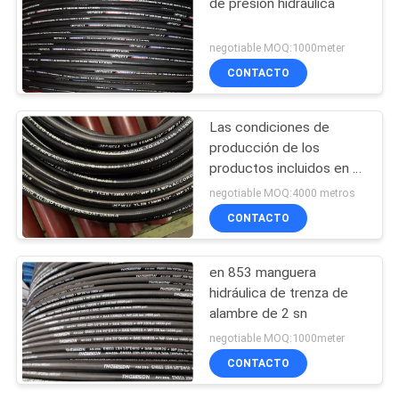
de presión hidráulica
negotiable MOQ:1000meter
CONTACTO
Las condiciones de
producción de los
productos incluidos en el
presente anexo son las
negotiable MOQ:4000 metros
siguientes:
CONTACTO
en 853 manguera
hidráulica de trenza de
alambre de 2 sn
negotiable MOQ:1000meter
CONTACTO