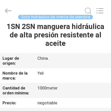
flexible
Proveedor.
Copyright
©
2021
Soto hidráulico de trenza de alambre
-
2025
wirehydraulichose.com.
1SN 2SN manguera hidráulica
HOGAR
All
Rights
de alta presión resistente al
Reserved.
Developed
by
PRODUCTOS
aceite
ECER
SOBRE
Lugar de
China.
origen:
NOSOTROS
Nombre de la
Yeli
marca:
VIAJE
Cantidad de
1000meter
DE
orden mínima:
LA
Precio:
negotiable
FÁBRICA