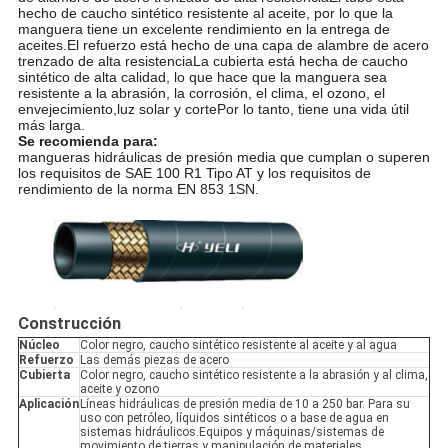
hecho de caucho sintético resistente al aceite, por lo que la
manguera tiene un excelente rendimiento en la entrega de
aceites.El refuerzo está hecho de una capa de alambre de acero
trenzado de alta resistenciaLa cubierta está hecha de caucho
sintético de alta calidad, lo que hace que la manguera sea
resistente a la abrasión, la corrosión, el clima, el ozono, el
envejecimiento,luz solar y cortePor lo tanto, tiene una vida útil
más larga.
Se recomienda para:
mangueras hidráulicas de presión media que cumplan o superen
los requisitos de SAE 100 R1 Tipo AT y los requisitos de
rendimiento de la norma EN 853 1SN.
Construcción
Núcleo
Color negro, caucho sintético resistente al aceite y al agua
Refuerzo
Las demás piezas de acero
Cubierta
Color negro, caucho sintético resistente a la abrasión y al clima,
aceite y ozono
Aplicación
Líneas hidráulicas de presión media de 10 a 250 bar. Para su
uso con petróleo, líquidos sintéticos o a base de agua en
sistemas hidráulicos.Equipos y máquinas/sistemas de
movimiento de tierras y manipulación de materiales