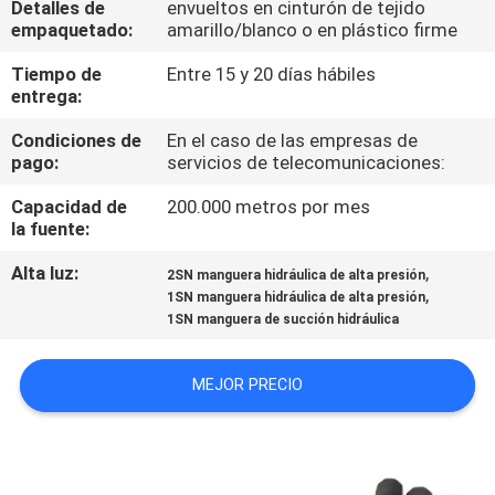
Detalles de
envueltos en cinturón de tejido
empaquetado:
amarillo/blanco o en plástico firme
CONTROL
Tiempo de
Entre 15 y 20 días hábiles
DE
entrega:
CALIDAD
Condiciones de
En el caso de las empresas de
pago:
servicios de telecomunicaciones:
ÉNTRENOS
Capacidad de
200.000 metros por mes
la fuente:
EN
CONTACTO
Alta luz:
,
2SN manguera hidráulica de alta presión
,
1SN manguera hidráulica de alta presión
CON
1SN manguera de succión hidráulica
PIDA
MEJOR PRECIO
UNA
CITA