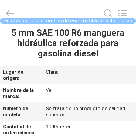
de
3/4
pulgadas
Supplier.
Copyright
En el caso de las bombas de combustible, el valor de las
©
2021
bombas de combustible es el valor de las bo
-
HOGAR
5 mm SAE 100 R6 manguera
2025
Chenbo
Rubber
hidráulica reforzada para
and
Plastic
PRODUCTOS
gasolina diesel
Technology
(Hebei)
Co.,
Ltd.
All
SOBRE
Lugar de
China.
Rights
Reserved.
origen:
NOSOTROS
Developed
by
ECER
Nombre de la
Yeli
marca:
VIAJE
Número de
Se trata de un producto de calidad
DE
modelo:
superior.
LA
Cantidad de
1000meter
FÁBRICA
orden mínima: