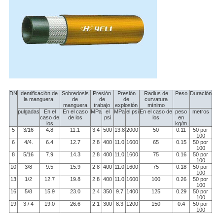
DN
Identificación de
Sobredosis
Presión
Presión
Radius de
Peso
Duración
la manguera
de
de
de
curvatura
manguera
trabajo
explosión
mínimo
pulgadas
En el
En el caso
MPa
el
MPa
el psi
En el caso de
peso
metros
caso de
de los
psi
los
en
los
kg/m
5
3/16
4.8
11.1
3.4
500
13.8
2000
50
0.11
50 por
100
6
4/4.
6.4
12.7
2.8
400
11.0
1600
65
0.15
50 por
100
8
5/16
7.9
14.3
2.8
400
11.0
1600
75
0.16
50 por
100
10
3/8
9.5
15.9
2.8
400
11.0
1600
75
0.18
50 por
100
13
1/2
12.7
19.8
2.8
400
11.0
1600
100
0.26
50 por
100
16
5/8
15.9
23.0
2.4
350
9.7
1400
125
0.29
50 por
100
19
3 / 4
19.0
26.6
2.1
300
8.3
1200
150
0.4
50 por
100