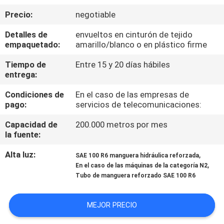
Precio:
negotiable
CONTROL
Detalles de
envueltos en cinturón de tejido
DE
empaquetado:
amarillo/blanco o en plástico firme
CALIDAD
Tiempo de
Entre 15 y 20 días hábiles
entrega:
ÉNTRENOS
Condiciones de
En el caso de las empresas de
pago:
servicios de telecomunicaciones:
EN
CONTACTO
Capacidad de
200.000 metros por mes
la fuente:
CON
Alta luz:
,
SAE 100 R6 manguera hidráulica reforzada
,
En el caso de las máquinas de la categoría N2
NOTICIAS
Tubo de manguera reforzado SAE 100 R6
PIDA
MEJOR PRECIO
UNA