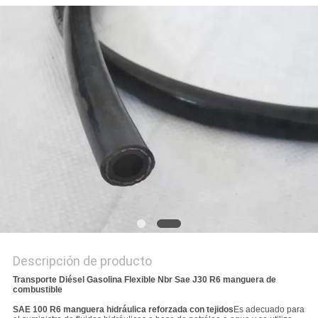
CITA
MAPA
DEL
SITIO
PRIVACY
POLICY
Descripción de producto
Transporte Diésel Gasolina Flexible Nbr Sae J30 R6 manguera de
combustible
SAE 100 R6 manguera hidráulica reforzada con tejidos
Es adecuado para