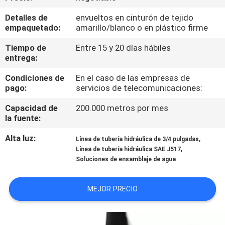
Detalles de
envueltos en cinturón de tejido
CONTROL
empaquetado:
amarillo/blanco o en plástico firme
DE
Tiempo de
Entre 15 y 20 días hábiles
CALIDAD
entrega:
Condiciones de
En el caso de las empresas de
pago:
servicios de telecomunicaciones:
ÉNTRENOS
EN
Capacidad de
200.000 metros por mes
la fuente:
CONTACTO
Alta luz:
,
CON
Línea de tubería hidráulica de 3/4 pulgadas
,
Línea de tubería hidráulica SAE J517
Soluciones de ensamblaje de agua
NOTICIAS
MEJOR PRECIO
PIDA
UNA