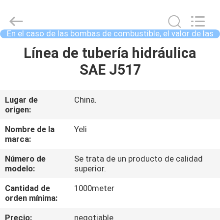
válvula
de
conducción
Supplier.
Copyright
En el caso de las bombas de combustible, el valor de las
©
2021
bombas de combustible es el valor de las bo
-
HOGAR
Línea de tubería hidráulica
2025
Chenbo
Rubber
SAE J517
and
Plastic
PRODUCTOS
Technology
(Hebei)
Co.,
Lugar de
China.
Ltd.
origen:
All
SOBRE
Rights
Reserved.
NOSOTROS
Nombre de la
Yeli
Developed
by
marca:
ECER
Número de
Se trata de un producto de calidad
VIAJE
modelo:
superior.
DE
Cantidad de
1000meter
LA
orden mínima:
FÁBRICA
Precio:
negotiable