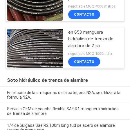
presente anexo son las
negotiable MOQ:4000 metros
siguientes:
CONTACTO
en 853 manguera
hidráulica de trenza de
alambre de 2 sn
negotiable MOQ:1000meter
CONTACTO
Soto hidráulico de trenza de alambre
En el caso de las máquinas de la categoría N2A, se utilizará la
fórmula N2A.
Servicio OEM de caucho flexible SAE R1 manguera hidráulica
de trenza de alambre
1/4 de pulgada Sae R2 100m longitud de acero de alambre