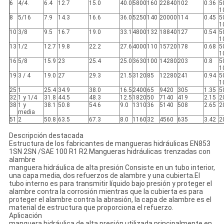
6
4/4.
6.4
12.7
15.0
40.0
5800
160
22840
102
0.36
5
1
8
5/16
7.9
14.3
16.6
36.0
5250
140
20000
114
0.45
5
1
10
3/8
9.5
16.7
19.0
33.1
4800
132
18840
127
0.54
5
1
13
1/2
12.7
19.8
22.2
27.6
4000
110
15720
178
0.68
5
1
16
5/8
15.9
23
25.4
25.0
3630
100
14280
203
0.8
5
1
19
3 / 4
19.0
27
29.3
21.5
3120
85
12280
241
0.94
5
1
25
1
25.4
34.9
38.0
16.5
2400
65
9420
305
1.35
5
32
1 y 1/4
31.8
44.5
48.3
12.5
1820
50
7140
419
2.15
2
38
1 y
38.1
50.8
54.6
9.0
1310
36
5140
508
2.65
2
media
51
2
50.8
63.5
67.3
8.0
1160
32
4560
635
3.42
2
Descripción destacada
Estructura de los fabricantes de mangueras hidráulicas EN853
1SN 2SN /SAE 100 R1 R2 Mangueras hidráulicas trenzadas con
alambre
manguera hidráulica de alta presión Consiste en un tubo interior,
una capa media, dos refuerzos de alambre y una cubierta.El
tubo interno es para transmitir líquido bajo presión y proteger el
alambre contra la corrosión mientras que la cubierta es para
proteger el alambre contra la abrasión, la capa de alambre es el
material de estructura que proporciona el refuerzo.
Aplicación
manguera hidráulica de alta presión utilizada principalmente en