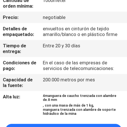
Cantidad de
1000meter
orden mínima:
CONTROL
Precio:
negotiable
DE
Detalles de
envueltos en cinturón de tejido
CALIDAD
empaquetado:
amarillo/blanco o en plástico firme
Tiempo de
Entre 20 y 30 días
ÉNTRENOS
entrega:
EN
Condiciones de
En el caso de las empresas de
pago:
servicios de telecomunicaciones:
CONTACTO
CON
Capacidad de
200.000 metros por mes
la fuente:
PIDA
Alta luz:
4manguera de caucho trenzada con alambre
de.8 mm
,
,
UNA
con una masa de más de 1 kg
manguera trenzada con alambre de soporte
hidráulico de la mina
CITA