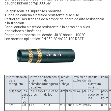
caucho hidráulico Wp 330 Bar
Se aplicarán las siguientes medidas:
Tubos de caucho sintético resistente al aceite
Refuerzo: Dos trenzas de alambre de acero de alta resistencia
a la tracción
Capa: caucho sintético resistente a la abrasión y a las
condiciones climáticas
Rango de temperatura: desde -40 °C hasta +100 °C
Las normas aplicables: EN 853 2SN/SAE 100 R2AT
DN
Identificación
Se trata de
Sobredosis
Presión
Presión de
Radius
Peso
D
de la
una
de
de
explosión
de
manguera
sobredosis
manguera
trabajo
curvatura
de cables.
mínimo
pulgadas
En el
En el caso
En el caso
MPa
el psi
MPa
el psi
En el
peso
m
caso
de los
de los
caso de
en
de
los
kg/m
los
5
3/16
4.8
11.1
13.4
41.4
6000
165
23720
89
0.32
5
1