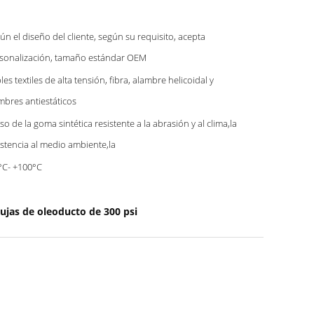
ún el diseño del cliente, según su requisito, acepta
sonalización, tamaño estándar OEM
les textiles de alta tensión, fibra, alambre helicoidal y
mbres antiestáticos
uso de la goma sintética resistente a la abrasión y al clima,la
istencia al medio ambiente,la
°C- +100°C
ujas de oleoducto de 300 psi