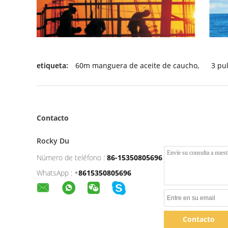
etiqueta:
60m manguera de aceite de caucho
,
3 pu
Contacto
Rocky Du
Número de teléfono :
86-15350805696
WhatsApp :
+
8615350805696
Contacto