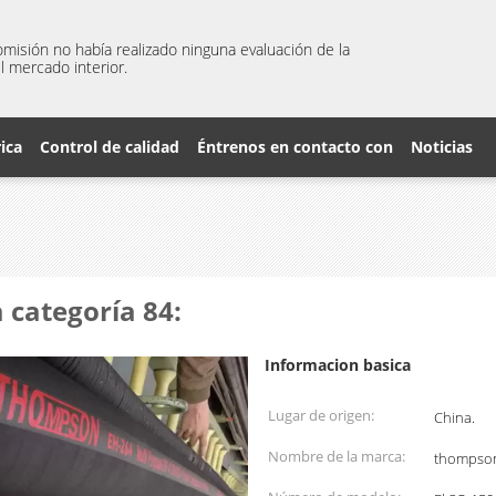
misión no había realizado ninguna evaluación de la
l mercado interior.
rica
Control de calidad
Éntrenos en contacto con
Noticias
 categoría 84:
Informacion basica
Lugar de origen:
China.
Nombre de la marca:
thompso