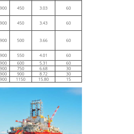
900
450
3.03
60
900
450
3.43
60
900
500
3.66
60
900
550
4.01
60
900
600
5.31
60
900
750
6.68
30
900
900
8.72
30
900
1150
15.80
15