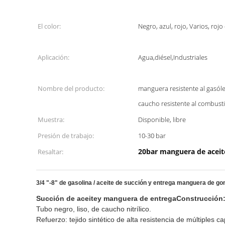
El color:
Negro, azul, rojo, Varios, roj
Aplicación:
Agua,diésel,Industriales
Nombre del producto:
manguera resistente al gasól
caucho resistente al combus
Muestra:
Disponible, libre
Presión de trabajo:
10-30 bar
20bar manguera de aceit
Resaltar:
3/4 "-8" de gasolina / aceite de succión y entrega manguera de gom
Succión de aceite
y manguera de entrega
Construcción
Tubo negro, liso, de caucho nitrílico.
Refuerzo: tejido sintético de alta resistencia de múltiples 