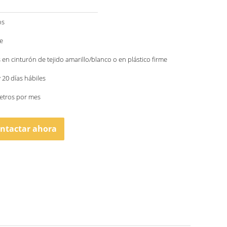
os
e
 en cinturón de tejido amarillo/blanco o en plástico firme
y 20 días hábiles
etros por mes
ntactar ahora