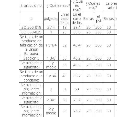
- ¿ Qué
¿ Qué es
La pre
El artículo no.
- ¿ Qué es eso?
es
eso?
arteri
eso?
En el
En el
el
#
pulgadas
caso
caso
Barras
Barras
e
psi
de los
de los
SO 300-019
3 / 4
19
29.4
20
300
60
SO 300-025
1
25
35.5
20
300
60
Se trata de un
producto de
fabricación de
1 y 1/4
32
43.4
20
300
60
la Unión
Europea.
Sección 3
1 3/8
35
46.2
20
300
60
Se trata de la
1 y
38
49.5
20
300
60
siguiente:
media
Se trata de un
producto que
1 y 3⁄4
45
56.7
20
300
60
contiene:
Se trata de la
siguiente
2
51
63
20
300
60
información:
Se trata de la
2 3/8
60
75.2
20
300
60
siguiente:
Se trata de la
2 y
siguiente
63
78.2
20
300
60
medio
información: