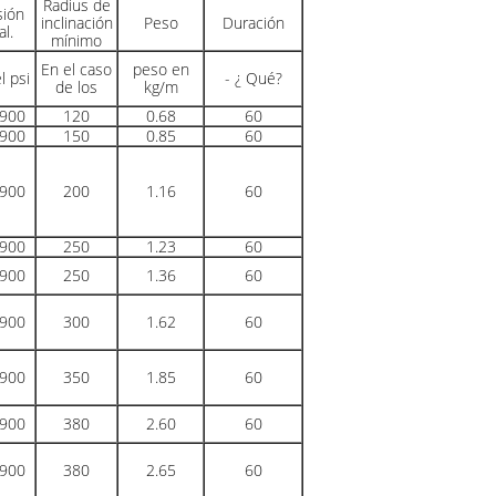
Radius de
sión
inclinación
Peso
Duración
al.
mínimo
En el caso
peso en
l psi
- ¿ Qué?
de los
kg/m
900
120
0.68
60
900
150
0.85
60
900
200
1.16
60
900
250
1.23
60
900
250
1.36
60
900
300
1.62
60
900
350
1.85
60
900
380
2.60
60
900
380
2.65
60