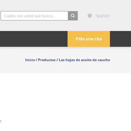
Spanish
search
Pida una cita
Inicio
/
Productos
/
Las hojas de aceite de caucho
n