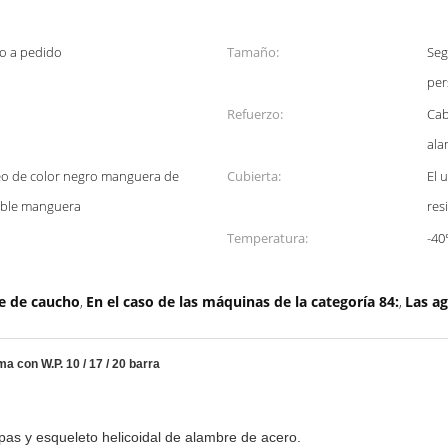
o o a pedido
Tamaño:
Seg
per
Refuerzo:
Cab
ala
eo de color negro manguera de
Cubierta:
El 
tible manguera
res
Temperatura:
-40
e de caucho
En el caso de las máquinas de la categoría 84:
Las ag
,
,
a con W.P. 10 / 17 / 20 barra
:
capas y esqueleto helicoidal de alambre de acero.