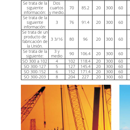
Se trata de la
Dos
siguiente
cuartos
70
85.2
20
300
60
información:
y medio.
Se trata de la
siguiente
3
76
91.4
20
300
60
información:
Se trata de un
producto de
3 3/16
80
96
20
300
60
fabricación de
la Unión.
Se trata de la
3 y
90
106.4
20
300
60
siguiente:
medio
SO 300 a 102
4
102
118.4
20
300
60
SO 300-127
5
127
145.4
20
300
60
SO 300-152
6
152
171.4
20
300
60
SO 300-203
8
204
227
20
300
60