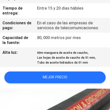
Tiempo de
Entre 15 y 20 días hábiles
CONTROL
entrega:
DE
Condiciones de
En el caso de las empresas de
CALIDAD
pago:
servicios de telecomunicaciones:
Capacidad de
80, 000 metros por mes
la fuente:
ÉNTRENOS
EN
Alta luz:
,
60m manguera de aceite de caucho
,
Las hojas de aceite de caucho de 51 mm
CONTACTO
Tubo de aceite hidráulico de 51 mm
CON
MEJOR PRECIO
NOTICIAS
PIDA
UNA