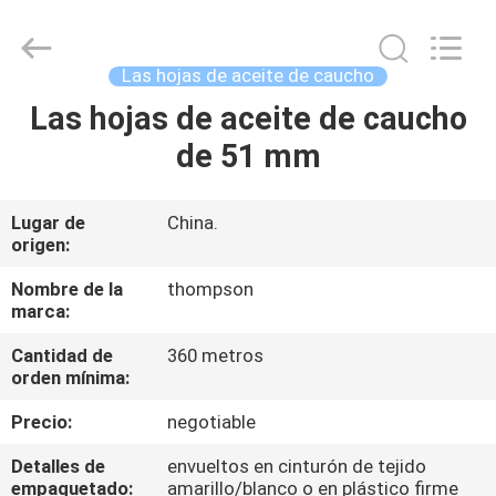
aceite
de
caucho
Supplier.
Copyright
Las hojas de aceite de caucho
©
2021
-
Las hojas de aceite de caucho
HOGAR
2025
Chenbo
de 51 mm
Rubber
and
Plastic
PRODUCTOS
Technology
(Hebei)
Co.,
Lugar de
China.
Ltd.
origen:
All
SOBRE
Rights
Reserved.
NOSOTROS
Nombre de la
thompson
Developed
by
marca:
ECER
Cantidad de
360 metros
VIAJE
orden mínima:
DE
Precio:
negotiable
LA
Detalles de
envueltos en cinturón de tejido
FÁBRICA
empaquetado:
amarillo/blanco o en plástico firme