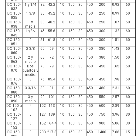
DO 150-
1 y 1/4
32
42.2
10
150
30
450
200
0.92
60
032
DO 150-
1 3/8
35
45.2
10
150
30
450
250
0.99
60
035
DO 150-
1 y
38
48.2
10
150
30
450
250
1.07
60
038
media
DO 150-
1 y 3⁄4
45
55.6
10
150
30
450
300
1.32
60
045
DO 150-
2
51
61.8
10
150
30
450
300
1.51
60
051
DO 150-
2 3/8
60
69
10
150
30
450
380
1.43
60
060
DO 150-
2 y
63
72
10
150
30
450
380
1.50
60
063
medio
DO 150-
Dos
70
79
10
150
30
450
450
1.65
60
070
cuartos y
medio.
DO 150-
3
76
85.4
10
150
30
450
450
1.98
60
076
DO 150-
3 3/16
80
91
10
150
30
450
480
2.31
60
080
DO 150-
3 y
90
101
10
150
30
450
550
2.57
60
090
medio
DO 150 a
4
102
113
10
150
30
450
600
2.89
60
102
DO 150-
5
127
139
10
150
30
450
750
3.96
30
127
DO 150-
6
152
164.4
10
150
30
450
900
5.06
30
152
DO 150-
8
203
217.8
10
150
30
450
1400
7.68
15