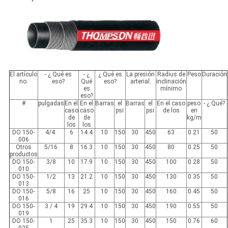
El artículo
- ¿ Qué es
- ¿
¿ Qué es
La presión
Radius de
Peso
Duración
no.
eso?
Qué
eso?
arterial.
inclinación
es
mínimo
eso?
#
pulgadas
En el
En el
Barras
el
Barras
el
En el caso
peso
- ¿ Qué?
caso
caso
psi
psi
de los
en
de
de
kg/m
los
los
DO 150-
4/4.
6
14.4
10
150
30
450
63
0.21
50
006
Otros
5/16
8
16.3
10
150
30
450
80
0.25
50
productos
DO 150-
3/8
10
17.9
10
150
30
450
100
0.28
50
010
DO 150-
1/2
13
21.2
10
150
30
450
130
0.35
50
013
DO 150-
5/8
16
25
10
150
30
450
160
0.45
50
016
DO 150-
3 / 4
19
29.4
10
150
30
450
190
0.55
50
019
DO 150-
1
25
35.3
10
150
30
450
150
0.76
60
025