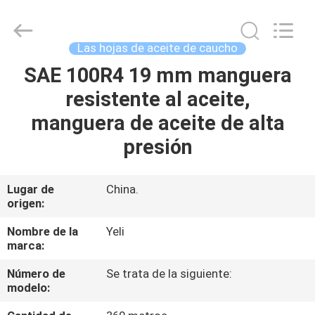
aceite
de
caucho
Proveedor.
Copyright
Las hojas de aceite de caucho
©
2021
-
SAE 100R4 19 mm manguera
HOGAR
2025
wirehydraulichose.com.
resistente al aceite,
All
Rights
Reserved.
PRODUCTOS
manguera de aceite de alta
Developed
by
ECER
presión
SOBRE
NOSOTROS
Lugar de
China.
origen:
VIAJE
Nombre de la
Yeli
marca:
DE
Número de
Se trata de la siguiente:
LA
modelo:
FÁBRICA