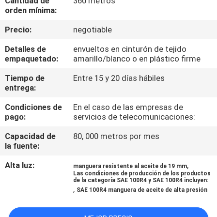
Cantidad de
360 metros
orden mínima:
CONTROL
Precio:
negotiable
DE
Detalles de
envueltos en cinturón de tejido
CALIDAD
empaquetado:
amarillo/blanco o en plástico firme
Tiempo de
Entre 15 y 20 días hábiles
ÉNTRENOS
entrega:
EN
Condiciones de
En el caso de las empresas de
pago:
servicios de telecomunicaciones:
CONTACTO
CON
Capacidad de
80, 000 metros por mes
la fuente:
PIDA
Alta luz:
,
manguera resistente al aceite de 19 mm
Las condiciones de producción de los productos
UNA
de la categoría SAE 100R4 y SAE 100R4 incluyen:
,
SAE 100R4 manguera de aceite de alta presión
CITA