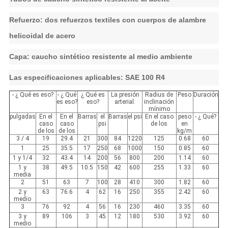
Refuerzo: dos refuerzos textiles con cuerpos de alambre
helicoidal de acero
Capa: caucho sintético resistente al medio ambiente
Las especificaciones aplicables: SAE 100 R4
- ¿ Qué es eso?
- ¿ Qué
¿ Qué es
La presión
Radius de
Peso
Duración
es eso?
eso?
arterial.
inclinación
mínimo
pulgadas
En el
En el
Barras
el
Barras
el psi
En el caso
peso
- ¿ Qué?
caso
caso
psi
de los
en
de los
de los
kg/m
3 / 4
19
29.4
21
300
84
1220
125
0.68
60
1
25
35.5
17
250
68
1000
150
0.85
60
1 y 1/4
32
43.4
14
200
56
800
200
1.14
60
1 y
38
49.5
10.5
150
42
600
255
1.33
60
media
2
51
63
7
100
28
410
300
1.82
60
2 y
63
76.6
4
62
16
250
355
2.42
60
medio
3
76
92
4
56
16
230
460
3.35
60
3 y
89
106
3
45
12
180
530
3.92
60
medio