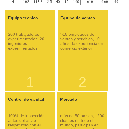
4
102
118.2
2.5
40
10
140
610
4.60
60
Equipo técnico
Equipo de ventas
200 trabajadores
>15 empleados de
experimentados, 20
ventas y servicios, 10
ingenieros
años de experiencia en
experimentados
comercio exterior
1
2
Control de calidad
Mercado
100% de inspección
más de 50 países, 1200
antes del envío,
clientes en todo el
respetuoso con el
mundo, participan en