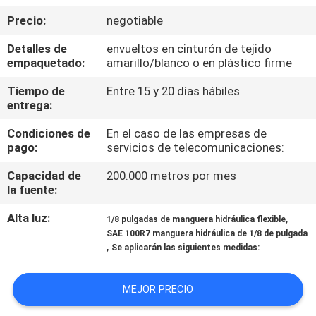
Precio:
negotiable
CONTROL
Detalles de
envueltos en cinturón de tejido
DE
empaquetado:
amarillo/blanco o en plástico firme
CALIDAD
Tiempo de
Entre 15 y 20 días hábiles
entrega:
ÉNTRENOS
Condiciones de
En el caso de las empresas de
pago:
servicios de telecomunicaciones:
EN
CONTACTO
Capacidad de
200.000 metros por mes
la fuente:
CON
Alta luz:
,
1/8 pulgadas de manguera hidráulica flexible
SAE 100R7 manguera hidráulica de 1/8 de pulgada
PIDA
,
Se aplicarán las siguientes medidas:
UNA
CITA
MEJOR PRECIO