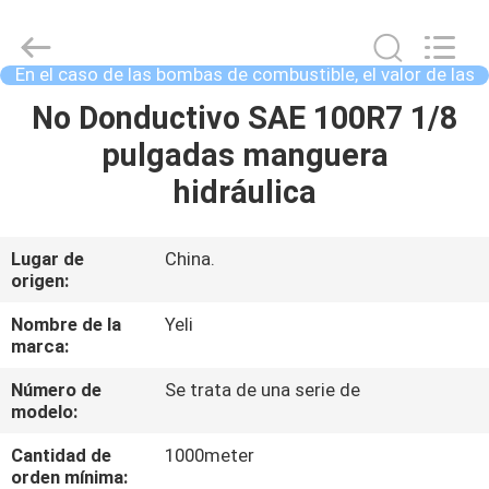
válvula
de
conducción
Proveedor.
Copyright
En el caso de las bombas de combustible, el valor de las
©
2021
bombas de combustible es el valor de las bo
-
HOGAR
No Donductivo SAE 100R7 1/8
2025
wirehydraulichose.com.
All
pulgadas manguera
Rights
Reserved.
PRODUCTOS
hidráulica
Developed
by
ECER
SOBRE
Lugar de
China.
origen:
NOSOTROS
Nombre de la
Yeli
marca:
VIAJE
Número de
Se trata de una serie de
DE
modelo:
LA
Cantidad de
1000meter
FÁBRICA
orden mínima: