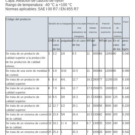
Capa: Aleación de caucho de nylon
Rango de temperatura: -40 °C a +100 °C
Normas aplicables: SAE I 00 R7 / EN 855 R7
Código del producto
Peso
Tamaño de la manguera
Se le ha dado
Presión de
Presión
Radius
una
trabajo
mínima de
de
sobredosis de
máxima
explosión
curvatura
manguera.
mínimo
DN
En el
pulgadas
En el caso
MPa
el
MPa
el psi
En el
peso
caso
de los
psi
caso
en
de los
de los
kg/m
Se trata de un producto de
3
3.2
1/8
8.5
21
3000
84
12000
90
0.040
calidad superior a la producción
de los productos de calidad
inferior.
Se trata de una serie de medidas
5
4.8
3/16
10.5
21
3000
84
12000
90
0.080
de control.
Se trata de un producto de
6
6.4
4/4.
12.7
19.2
2800
77
11200
100
0.100
calidad superior.
Se trata de un producto de
8
7.9
4/4.
12.7
17.5
2500
70
10000
115
0.140
calidad superior.
Se trata de un producto de
10
9.5
3/8
16.3
15.7
2300
63
9200
125
0.160
calidad superior.
Se trata de un producto de
12
12.7
1/2
20.1
14
2000
56
8000
180
0.220
calidad superior.
Se trata de un sistema de control
16
15.9
5/8
24.4
10.5
1500
42
6000
205
0.250
de la calidad.
Se trata de un sistema de control
19
19.1
3 / 4
26.4
8.7
1300
35
5200
240
0.300
de la calidad.
Se trata de un sistema de control
25
25.4
1
33.3
7
1000
28
4000
300
0.542