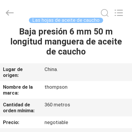
aceite
de
caucho
Supplier.
Copyright
Las hojas de aceite de caucho
©
2021
-
Baja presión 6 mm 50 m
HOGAR
2025
Chenbo
longitud manguera de aceite
Rubber
and
Plastic
PRODUCTOS
de caucho
Technology
(Hebei)
Co.,
Ltd.
All
SOBRE
Lugar de
China.
Rights
Reserved.
origen:
NOSOTROS
Developed
by
ECER
Nombre de la
thompson
marca:
VIAJE
Cantidad de
360 metros
DE
orden mínima:
LA
Precio:
negotiable
FÁBRICA