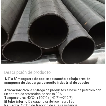
CITA
MAPA
DEL
SITIO
PRIVACY
POLICY
Descripción de producto
1/4" a 8" manguera de aceite de caucho de baja presión
manguera de descarga de aceite industrial de caucho
Aplicación:
Para la entrega de productos a base de petróleo con
un contenido aromático de hasta 30%
Temperatura:
-40°C~+100°C ((-40°F~+212°F)
El tubo interno:
De caucho sintético negro liso
Refuerzo
:Cordón de tracción de alta resistencia