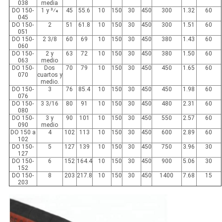
038
media
DO 150-
1 y 3⁄4
45
55.6
10
150
30
450
300
1.32
60
045
DO 150-
2
51
61.8
10
150
30
450
300
1.51
60
051
DO 150-
2 3/8
60
69
10
150
30
450
380
1.43
60
060
DO 150-
2 y
63
72
10
150
30
450
380
1.50
60
063
medio
DO 150-
Dos
70
79
10
150
30
450
450
1.65
60
070
cuartos y
medio.
DO 150-
3
76
85.4
10
150
30
450
450
1.98
60
076
DO 150-
3 3/16
80
91
10
150
30
450
480
2.31
60
080
DO 150-
3 y
90
101
10
150
30
450
550
2.57
60
090
medio
DO 150 a
4
102
113
10
150
30
450
600
2.89
60
102
DO 150-
5
127
139
10
150
30
450
750
3.96
30
127
DO 150-
6
152
164.4
10
150
30
450
900
5.06
30
152
DO 150-
8
203
217.8
10
150
30
450
1400
7.68
15
203