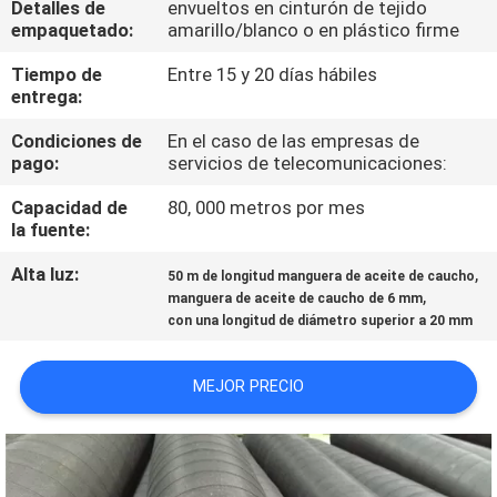
Detalles de
envueltos en cinturón de tejido
empaquetado:
amarillo/blanco o en plástico firme
CONTROL
Tiempo de
Entre 15 y 20 días hábiles
DE
entrega:
CALIDAD
Condiciones de
En el caso de las empresas de
pago:
servicios de telecomunicaciones:
ÉNTRENOS
Capacidad de
80, 000 metros por mes
la fuente:
EN
CONTACTO
Alta luz:
,
50 m de longitud manguera de aceite de caucho
,
manguera de aceite de caucho de 6 mm
CON
con una longitud de diámetro superior a 20 mm
NOTICIAS
MEJOR PRECIO
PIDA
UNA