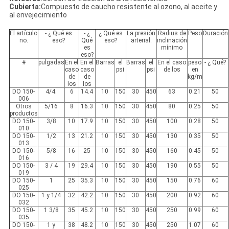
Cubierta:
Compuesto de caucho resistente al ozono, al aceite y
al envejecimiento
El artículo
- ¿ Qué es
- ¿
¿ Qué es
La presión
Radius de
Peso
Duración
no.
eso?
Qué
eso?
arterial.
inclinación
es
mínimo
eso?
#
pulgadas
En el
En el
Barras
el
Barras
el
En el caso
peso
- ¿ Qué?
caso
caso
psi
psi
de los
en
de
de
kg/m
los
los
DO 150-
4/4.
6
14.4
10
150
30
450
63
0.21
50
006
Otros
5/16
8
16.3
10
150
30
450
80
0.25
50
productos
DO 150-
3/8
10
17.9
10
150
30
450
100
0.28
50
010
DO 150-
1/2
13
21.2
10
150
30
450
130
0.35
50
013
DO 150-
5/8
16
25
10
150
30
450
160
0.45
50
016
DO 150-
3 / 4
19
29.4
10
150
30
450
190
0.55
50
019
DO 150-
1
25
35.3
10
150
30
450
150
0.76
60
025
DO 150-
1 y 1/4
32
42.2
10
150
30
450
200
0.92
60
032
DO 150-
1 3/8
35
45.2
10
150
30
450
250
0.99
60
035
DO 150-
1 y
38
48.2
10
150
30
450
250
1.07
60